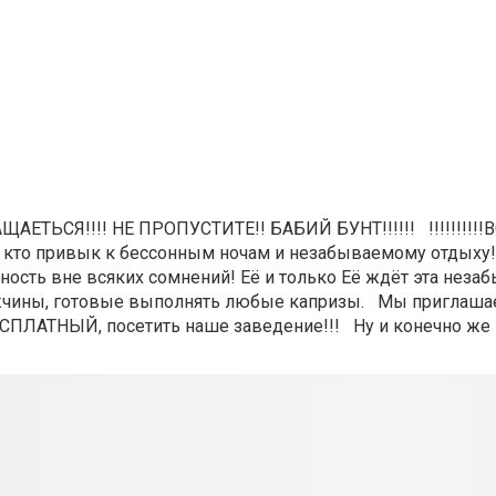
ЕТЬСЯ!!!! НЕ ПРОПУСТИТЕ!! БАБИЙ БУНТ!!!!!! !!!!!!!!!!
 тех, кто привык к бессонным ночам и незабываемому отдыху
льность вне всяких сомнений! Её и только Её ждёт эта неза
мужчины, готовые выполнять любые капризы. Мы приглаш
БЕСПЛАТНЫЙ, посетить наше заведение!!! Ну и конечно же