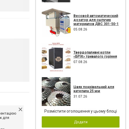
Весовой автоматический
дозатор для сыпучих
материалов ДВС 301-50-1
05.08.26
Твердопаливні котли
«БРІК» тривалого горіння
07.08.26
Цвях покрівельний для
катепала 25 мм
31.07.26
Розмістити оголошення у цьому блоці
ментацією
ж для
Додати