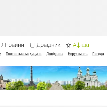
Новини
Довідник
Афіша
и
Полтавська медицина
Довідкова
Нерухомість
Погода