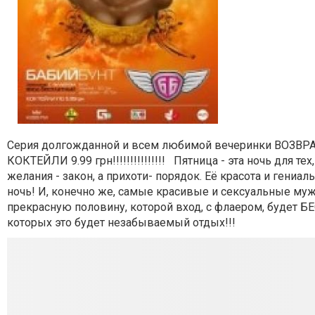
Серия долгожданной и всем любимой вечеринки ВОЗВРАЩА
КОКТЕЙЛИ 9.99 грн!!!!!!!!!!!!!!! Пятница - эта ночь для
желания - закон, а прихоти- порядок. Её красота и гениа
ночь! И, конечно же, самые красивые и сексуальные 
прекрасную половину, которой вход, с флаером, будет 
которых это будет незабываемый отдых!!!