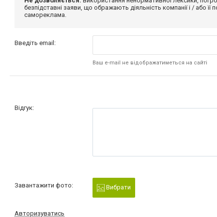
Не дозволяється:
використання ненормативної лексики, погро
безпідставні заяви, що ображають діяльність компанії і / або її
самореклама.
Введіть email:
Ваш e-mail не відображатиметься на сайті
Відгук:
Завантажити фото:
Вибрати
Авторизуватись