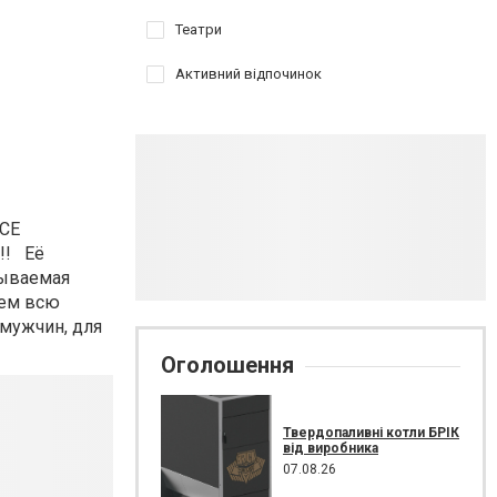
Театри
Активний відпочинок
ВСЕ
!!! Её
бываемая
аем всю
 мужчин, для
Оголошення
Твердопаливні котли БРІК
від виробника
07.08.26