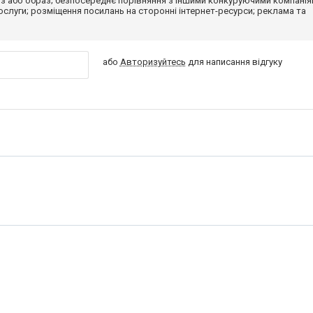
з або образ; безпосереднє порівняння з іншими конкуруючими компанія
 послуги; розміщення посилань на сторонні інтернет-ресурси; реклама та
або
Авторизуйтесь
для написання відгуку