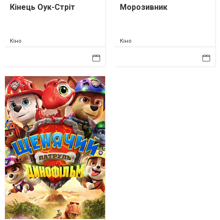
Кінець Оук-Стріт
Морозивник
Кіно
Кіно