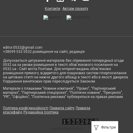
Контакти
Автори проєкту
editor.0532@gmail.com
+38099 532 0532 розміщення на сайті, редакція
Допускається цитування матеріалів без отримання попередньої згоди
0532.ua за умови розміщення в тексті обов'язкового посилання на
0532.ua - Сайт міста Полтави. Для інтернет-видань обов'язкове
розміщення прямого, відкритого для пошукових систем гіперпосилання
на цитовані статті не нижче другого абзацу в тексті або в якості джерела.
Порушення виняткових прав переслідується Законом.
Матеріали з плашками "Новини компаній", "Промо", "Партнерський
матеріал", "Партнерський спецпроєкт", "Політичні новини", "Пресреліз",
"PR", "Офіційно", "Політична реклама" публікуються на правах реклами.
Політика конфіденційності
Правила сайту
Правила
класифайд
Редакційна політика
Фільтри
счетчик бесплатно