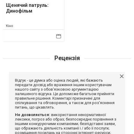
Щенячий патруль:
Динофільм
Кіно
Рецензія
Відгук - це думка або оцінка людей, які бажають
передати досвід або враження іншим користувачам
нашого сайту з обов'язковою аргументацією
залишеного відгука. Це допоможе багатьом прийняти
правильне рішення. Коментарі призначені для
спілкування та обговорення, а також для роз'яснення
питань, що цікавлять.
Не дозволяється:
використання ненормативної
лексики, погроз або образ; безпосереднє порівняння з
іншими конкуруючими компаніями; безпідставні заяви,
що ображають діяльність компанії і / або її послуги;
розміщення посилань на сторонні інтернет-ресурси;