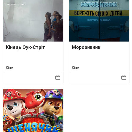
Кінець Оук-Стріт
Морозивник
Кіно
Кіно