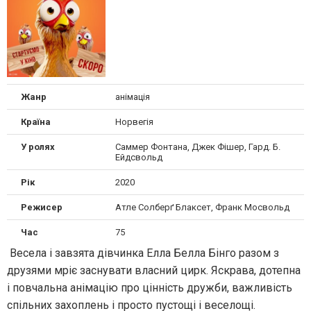
Жанр
анімація
Країна
Норвегія
У ролях
Саммер Фонтана, Джек Фішер, Гард. Б.
Ейдсвольд
Рік
2020
Режисер
Атле Солберґ Блаксет, Франк Мосвольд
Час
75
Весела і завзята дівчинка Елла Белла Бінго разом з
друзями мріє заснувати власний цирк. Яскрава, дотепна
і повчальна анімацію про цінність дружби, важливість
спільних захоплень і просто пустощі і веселощі.