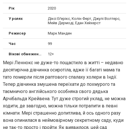
Рік
2020
У ролях
Діксі Еґерікс, Колін Ферт, Джулі Волтерс,
Мейв Дермоді, Едан Хейхерст
Режисер
Марк Манден
Час
99
Вікові обмеження
12+
Мері Леннокс не дуже-то пощастило в житті – недавно
десятирічна дівчинка осиротіла, адже її багаті мама та
тато померли після раптового спалаху холери в Індії.
Тепер дівчинка змушена переїхати до похмурого та
таємничого англійського особняка свого дядька
Арчібальда Крейвена. Тут дуже строгий уклад, не можна
ходити, де завгодно, можна тільки потрапити в певні
кімнати. Мері страшенно допитлива, й ось одного разу
вона опинилася в неймовірному секретному саду, куди
не так-то просто і пройти. Як виявилося, цей сад