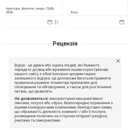
пригоди, фентезі, екшн, США,
2026
Кіно
Рецензія
Відгук - це думка або оцінка людей, які бажають
передати досвід або враження іншим користувачам
нашого сайту з обов'язковою аргументацією
залишеного відгука. Це допоможе багатьом прийняти
правильне рішення. Коментарі призначені для
спілкування та обговорення, а також для роз'яснення
питань, що цікавлять.
Не дозволяється:
використання ненормативної
лексики, погроз або образ; безпосереднє порівняння з
іншими конкуруючими компаніями; безпідставні заяви,
що ображають діяльність компанії і / або її послуги;
розміщення посилань на сторонні інтернет-ресурси;
реклама та самореклама.