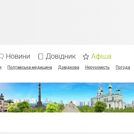
Новини
Довідник
Афіша
и
Полтавська медицина
Довідкова
Нерухомість
Погода