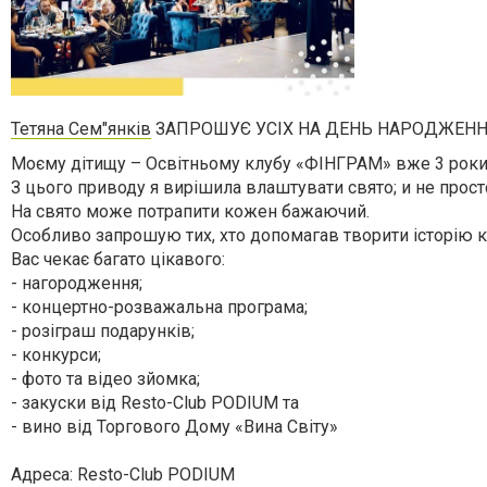
Тетяна Сем"янків
ЗАПРОШУЄ УСІХ НА ДЕНЬ НАРОДЖЕНН
Моєму дітищу – Освітньому клубу «ФІНГРАМ» вже 3 роки
З цього приводу я вирішила влаштувати свято; и не прос
На свято може потрапити кожен бажаючий.
Особливо запрошую тих, хто допомагав творити історію кл
Вас чекає багато цікавого:
- нагородження;
- концертно-розважальна програма;
- розіграш подарунків;
- конкурси;
- фото та відео зйомка;
- закуски від Resto-Club PODIUM та
- вино від Торгового Дому «Вина Світу»
Адреса: Resto-Club PODIUM