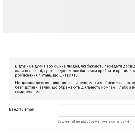
Відгук - це думка або оцінка людей, які бажають передати дос
залишеного відгука. Це допоможе багатьом прийняти правильне 
роз'яснення питань, що цікавлять.
Не дозволяється:
використання ненормативної лексики, погро
безпідставні заяви, що ображають діяльність компанії і / або її
самореклама.
Введіть email:
Ваш e-mail не відображатиметься на сайті