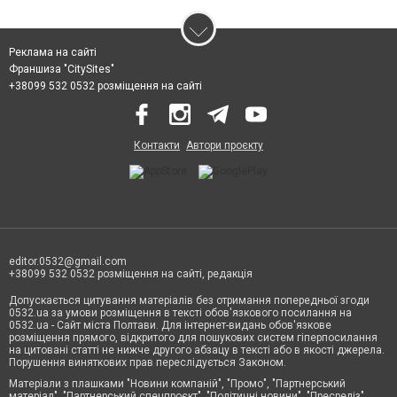
Реклама на сайті
Франшиза "CitySites"
+38099 532 0532 розміщення на сайті
Контакти
Автори проєкту
editor.0532@gmail.com
+38099 532 0532 розміщення на сайті, редакція
Допускається цитування матеріалів без отримання попередньої згоди
0532.ua за умови розміщення в тексті обов'язкового посилання на
0532.ua - Сайт міста Полтави. Для інтернет-видань обов'язкове
розміщення прямого, відкритого для пошукових систем гіперпосилання
на цитовані статті не нижче другого абзацу в тексті або в якості джерела.
Порушення виняткових прав переслідується Законом.
Матеріали з плашками "Новини компаній", "Промо", "Партнерський
матеріал", "Партнерський спецпроєкт", "Політичні новини", "Пресреліз",