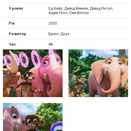
У ролях
Ед Кейр, Девід Менкін, Девід Рінтул,
Адам Нілл, Сем Вілсон
Рік
2020
Режисер
Брент Доуз
Час
88