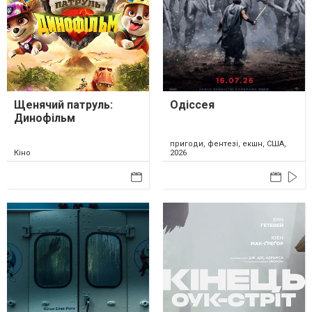
Щенячий патруль:
Одіссея
Динофільм
пригоди, фентезі, екшн, США,
Кіно
2026