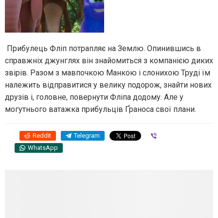
Прибулець Фліп потрапляє на Землю. Опинившись в
справжніх джунглях він знайомиться з компанією диких
звірів. Разом з мавпочкою Манкою і слонихою Труді їм
належить відправитися у велику подорож, знайти нових
друзів і, головне, повернути Фліпа додому. Але у
могутнього ватажка прибульців Ґраноса свої плани.
Reddit
Telegram
Viber
WhatsApp