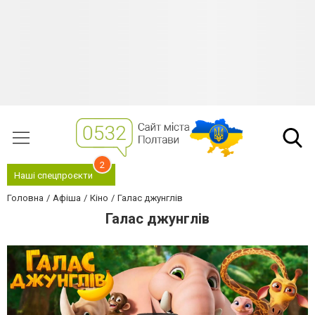
2
Наші спецпроєкти
Головна
Афіша
Кіно
Галас джунглів
Галас джунглів