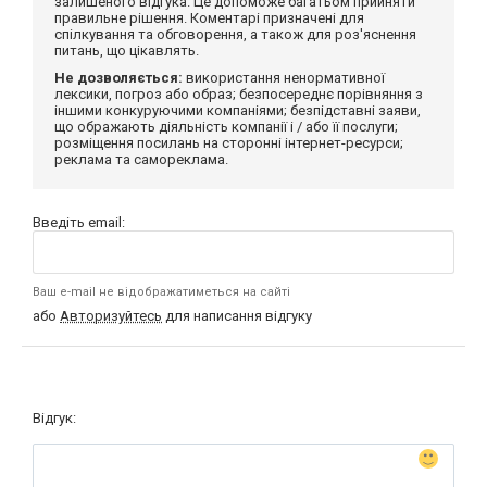
залишеного відгука. Це допоможе багатьом прийняти
правильне рішення. Коментарі призначені для
спілкування та обговорення, а також для роз'яснення
питань, що цікавлять.
Не дозволяється:
використання ненормативної
лексики, погроз або образ; безпосереднє порівняння з
іншими конкуруючими компаніями; безпідставні заяви,
що ображають діяльність компанії і / або її послуги;
розміщення посилань на сторонні інтернет-ресурси;
реклама та самореклама.
Введіть email:
Ваш e-mail не відображатиметься на сайті
або
Авторизуйтесь
для написання відгуку
Відгук: