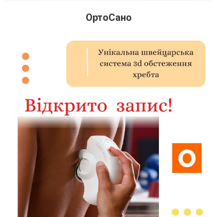
ОртоСано