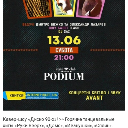
Кавер-шоу «Диско 90-х»! >> Горячие танцевальные
хиты «Руки Вверх», «Дэмо», «Иванушки», «Сплин»,