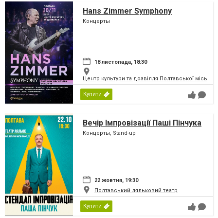
Hans Zimmer Symphony
Концерты
18 листопада, 18:30
Центр культури та дозвілля Полтавської міської
Купити
Вечір Імпровізації Паші Пінчука
Концерты, Stand-up
22 жовтня, 19:30
Полтавський ляльковий театр
Купити