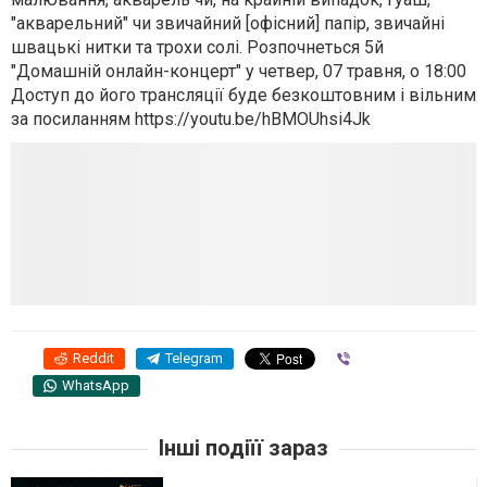
"акварельний" чи звичайний [офісний] папір, звичайні
швацькі нитки та трохи солі. Розпочнеться 5й
"Домашній онлайн-концерт" у четвер, 07 травня, о 18:00
Доступ до його трансляції буде безкоштовним і вільним
за посиланням https://youtu.be/hBMOUhsi4Jk
Reddit
Telegram
Viber
WhatsApp
Інші подіїї зараз