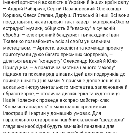
імениті артисти й вокалісти з України й інших країн світу
— Андрій Рибарчук, Сергій Лазановський, Олександр
Коржов, Олеся Степан, Даріуш Літовські й інші. Всі вони
представлять як авторські, так і кавер - матеріали.Окрім
естрадної музики, обіцяють й "класику" в сучасній
обробці — електронний бандурист і винахідник Іван
Ткаленко познайомить всіх зі своїм унікальним
мистецтвом. — Артисти, вокалісти та команда проекту
приготували дуже багато приємних сюрпризів, —
діляться ведучі "концерту" Олександр Кахай й Юлія
Прилуцька, — а практична частина нашого "заходу"
підкаже та покаже ряд цікавих ідей для подарунків до
прийдешнього Дня мами. У приємне доповнення до
вокально-інструментального мистецтва, заплановане й
образотворче, — столична дизайнерка та художниця
Надія Колесник проведе експрес-майстер-клас
"Космічна акварель" з малювання креативних
ілюстрацій і картин у домашніх умовах. Для
паралельного створення подібних власних "шедеврів"
глядачам необхідні будуть звичайні пензлики для
малювання, акварель чи, на крайній випадок, гуаш,