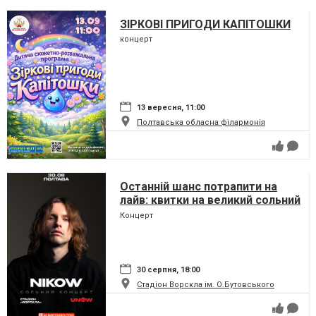
ЗІРКОВІ ПРИГОДИ КАПІТОШКИ
концерт
13 вересня, 11:00
Полтавська обласна філармонія
Останній шанс потрапити на
лайв: квитки на великий сольний
концерт Nikow у Полтаві
Концерт
стрімко тануть
30 серпня, 18:00
Стадіон Ворскла ім. О.Бутовського