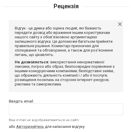
Рецензія
Відгук - це думка або оцінка людей, які бажають
передати досвід або враження іншим користувачам
нашого сайту з обов'язковою аргументацією
залишеного відгука. Це допоможе багатьом прийняти
правильне рішення. Коментарі призначені для
спілкування та обговорення, а також для роз'яснення
питань, що цікавлять.
Не дозволяється:
використання ненормативної
лексики, погроз або образ; безпосереднє порівняння з
іншими конкуруючими компаніями; безпідставні заяви,
що ображають діяльність компанії і / або її послуги;
розміщення посилань на сторонні інтернет-ресурси;
реклама та самореклама.
Введіть email:
Ваш e-mail не відображатиметься на сайті
або
Авторизуйтесь
для написання відгуку