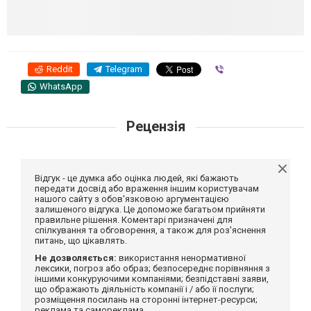
Reddit
Telegram
Viber
WhatsApp
Рецензія
Відгук - це думка або оцінка людей, які бажають
передати досвід або враження іншим користувачам
нашого сайту з обов'язковою аргументацією
залишеного відгука. Це допоможе багатьом прийняти
правильне рішення. Коментарі призначені для
спілкування та обговорення, а також для роз'яснення
питань, що цікавлять.
Не дозволяється:
використання ненормативної
лексики, погроз або образ; безпосереднє порівняння з
іншими конкуруючими компаніями; безпідставні заяви,
що ображають діяльність компанії і / або її послуги;
розміщення посилань на сторонні інтернет-ресурси;
реклама та самореклама.