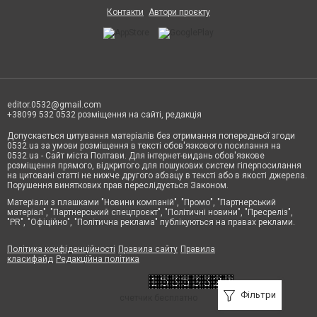
Контакти
Автори проєкту
editor.0532@gmail.com
+38099 532 0532 розміщення на сайті, редакція
Допускається цитування матеріалів без отримання попередньої згоди
0532.ua за умови розміщення в тексті обов'язкового посилання на
0532.ua - Сайт міста Полтави. Для інтернет-видань обов'язкове
розміщення прямого, відкритого для пошукових систем гіперпосилання
на цитовані статті не нижче другого абзацу в тексті або в якості джерела.
Порушення виняткових прав переслідується Законом.
Матеріали з плашками "Новини компаній", "Промо", "Партнерський
матеріал", "Партнерський спецпроєкт", "Політичні новини", "Пресреліз",
"PR", "Офіційно", "Політична реклама" публікуються на правах реклами.
Політика конфіденційності
Правила сайту
Правила
класифайд
Редакційна політика
Фільтри
счетчик бесплатно