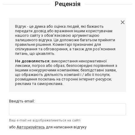
Рецензія
Відгук - це думка або оцінка людей, які бажають
передати досвід або враження іншим користувачам
нашого сайту з обов'язковою аргументацією
залишеного відгука. Це допоможе багатьом прийняти
правильне рішення. Коментарі призначені для
спілкування та обговорення, а також для роз'яснення
питань, що цікавлять.
Не дозволяється:
використання ненормативної
лексики, погроз або образ; безпосереднє порівняння з
іншими конкуруючими компаніями; безпідставні заяви,
що ображають діяльність компанії і / або її послуги;
розміщення посилань на сторонні інтернет-ресурси;
реклама та самореклама.
Введіть email:
Ваш e-mail не відображатиметься на сайті
або
Авторизуйтесь
для написання відгуку