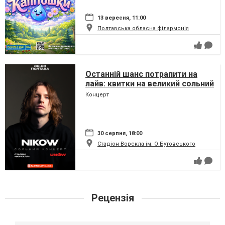
13 вересня, 11:00
Полтавська обласна філармонія
Останній шанс потрапити на
лайв: квитки на великий сольний
концерт Nikow у Полтаві
Концерт
стрімко тануть
30 серпня, 18:00
Стадіон Ворскла ім. О.Бутовського
Рецензія