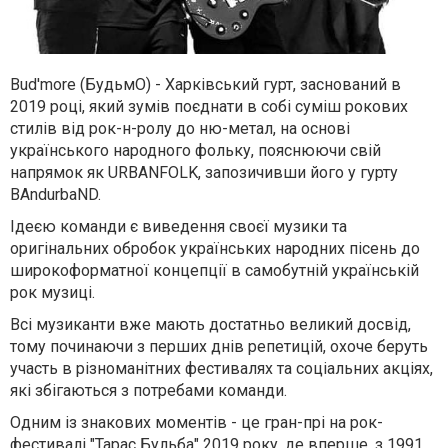
Bud'more (БудьмО) - Харківський гурт, заснований в
2019 році, який зумів поєднати в собі суміш рокових
стилів від рок-н-ролу до ню-метал, на основі
українського народного фольку, пояснюючи свій
напрямок як URBANFOLK, запозичивши його у гурту
BAndurbaND.
Ідеєю команди є виведення своєї музики та
оригінальних обробок українських народних пісень до
широкоформатної концепції в самобутній українській
рок музиці.
Всі музиканти вже мають достатньо великий досвід,
тому починаючи з перших днів репетицій, охоче беруть
участь в різноманітних фестивалях та соціальних акціях,
які збігаються з потребами команди.
Одним із знакових моментів - це гран-прі на рок-
фестивалі "Тарас Бульба" 2019 року, де вперше, з 1991