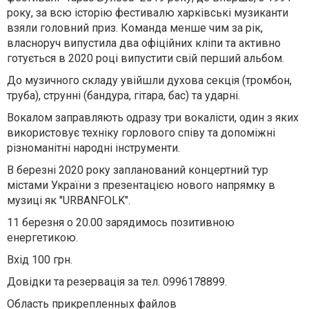
року, за всю історію фестивалю харківські музиканти
взяли головний приз. Команда менше чим за рік,
власноруч випустила два офіційних кліпи та активно
готується в 2020 році випустити свій перший альбом.
До музичного складу увійшли духова секція (тромбон,
труба), струнні (бандура, гітара, бас) та ударні.
Вокалом заправляють одразу три вокалісти, один з яких
використовує техніку горлового співу та допоміжні
різноманітні народні інструменти.
В березні 2020 року запланований концертний тур
містами України з презентацією нового напрямку в
музиці як "URBANFOLK".
11 березня о 20.00 зарядимось позитивною
енергетикою.
Вхід 100 грн.
Довідки та резервація за тел. 0996178899.
Область прикрепленных файлов