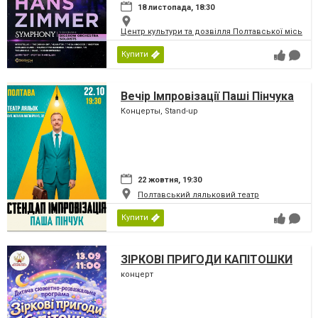
18 листопада, 18:30
Центр культури та дозвілля Полтавської міської
Купити
Вечір Імпровізації Паші Пінчука
Концерты, Stand-up
22 жовтня, 19:30
Полтавський ляльковий театр
Купити
ЗІРКОВІ ПРИГОДИ КАПІТОШКИ
концерт