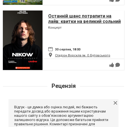
Останній шанс потрапити на
лайв: квитки на великий сольний
концерт Nikow у Полтаві
Концерт
стрімко тануть
30 серпня, 18:00
Стадіон Ворскла ім. О.Бутовського
Рецензія
Відгук - це думка або оцінка людей, які бажають
передати досвід або враження іншим користувачам
нашого сайту з обов'язковою аргументацією
залишеного відгука. Це допоможе багатьом прийняти
правильне рішення. Коментарі призначені для