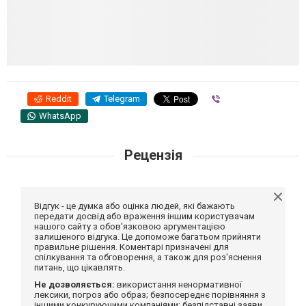
Reddit
Telegram
Viber
WhatsApp
Рецензія
Відгук - це думка або оцінка людей, які бажають
передати досвід або враження іншим користувачам
нашого сайту з обов'язковою аргументацією
залишеного відгука. Це допоможе багатьом прийняти
правильне рішення. Коментарі призначені для
спілкування та обговорення, а також для роз'яснення
питань, що цікавлять.
Не дозволяється:
використання ненормативної
лексики, погроз або образ; безпосереднє порівняння з
іншими конкуруючими компаніями; безпідставні заяви,