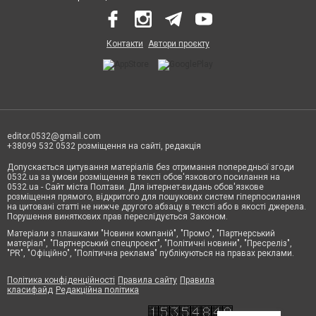
Контакти
Автори проєкту
editor.0532@gmail.com
+38099 532 0532 розміщення на сайті, редакція
Допускається цитування матеріалів без отримання попередньої згоди
0532.ua за умови розміщення в тексті обов'язкового посилання на
0532.ua - Сайт міста Полтави. Для інтернет-видань обов'язкове
розміщення прямого, відкритого для пошукових систем гіперпосилання
на цитовані статті не нижче другого абзацу в тексті або в якості джерела.
Порушення виняткових прав переслідується Законом.
Матеріали з плашками "Новини компаній", "Промо", "Партнерський
матеріал", "Партнерський спецпроєкт", "Політичні новини", "Пресреліз",
"PR", "Офіційно", "Політична реклама" публікуються на правах реклами.
Політика конфіденційності
Правила сайту
Правила
класифайд
Редакційна політика