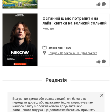
Останній шанс потрапити на
лайв: квитки на великий сольний
концерт Nikow у Полтаві
Концерт
стрімко тануть
30 серпня, 18:00
Стадіон Ворскла ім. О.Бутовського
Рецензія
Відгук - це думка або оцінка людей, які бажають
передати досвід або враження іншим користувачам
нашого сайту з обов'язковою аргументацією
залишеного відгука. Це допоможе багатьом прийняти