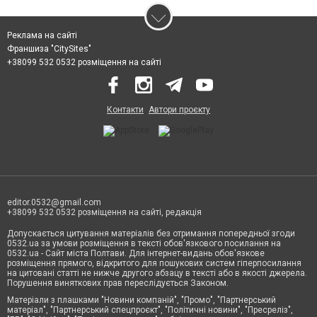
Реклама на сайті
Франшиза "CitySites"
+38099 532 0532 розміщення на сайті
Контакти
Автори проєкту
editor.0532@gmail.com
+38099 532 0532 розміщення на сайті, редакція
Допускається цитування матеріалів без отримання попередньої згоди
0532.ua за умови розміщення в тексті обов'язкового посилання на
0532.ua - Сайт міста Полтави. Для інтернет-видань обов'язкове
розміщення прямого, відкритого для пошукових систем гіперпосилання
на цитовані статті не нижче другого абзацу в тексті або в якості джерела.
Порушення виняткових прав переслідується Законом.
Матеріали з плашками "Новини компаній", "Промо", "Партнерський
матеріал", "Партнерський спецпроєкт", "Політичні новини", "Пресреліз",