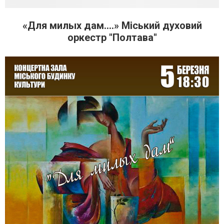
«Для милых дам….» Міський духовий
оркестр "Полтава"