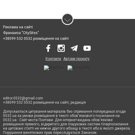
Реклама на сайті
Франшиза "CitySites"
+38099 532 0532 розміщення на сайті
Контакти
Автори проєкту
editor.0532@gmail.com
+38099 532 0532 розміщення на сайті, редакція
Допускається цитування матеріалів без отримання попередньої згоди
0532.ua за умови розміщення в тексті обов'язкового посилання на
0532.ua - Сайт міста Полтави. Для інтернет-видань обов'язкове
розміщення прямого, відкритого для пошукових систем гіперпосилання
на цитовані статті не нижче другого абзацу в тексті або в якості джерела.
Порушення виняткових прав переслідується Законом.