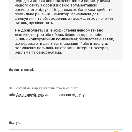
передати досвід або враження іншим користувачам
нашого сайту з обов'язковою аргументацією
залишеного відгука. Це допоможе багатьом прийняти
правильне рішення. Коментарі призначені для
спілкування та обговорення, а також для роз'яснення
питань, що цікавлять.
Не дозволяється:
використання ненормативної
лексики, погроз або образ; безпосереднє порівняння з
іншими конкуруючими компаніями; безпідставні заяви,
що ображають діяльність компанії і / або її послуги;
розміщення посилань на сторонні інтернет-ресурси;
реклама та самореклама.
Введіть email:
Ваш e-mail не відображатиметься на сайті
або
Авторизуйтесь
для написання відгуку
Відгук: