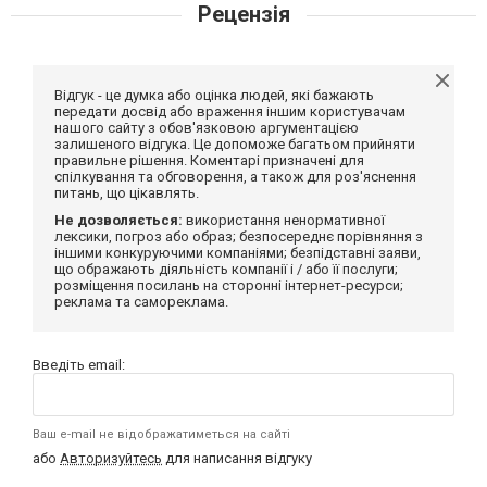
Рецензія
Відгук - це думка або оцінка людей, які бажають
передати досвід або враження іншим користувачам
нашого сайту з обов'язковою аргументацією
залишеного відгука. Це допоможе багатьом прийняти
правильне рішення. Коментарі призначені для
спілкування та обговорення, а також для роз'яснення
питань, що цікавлять.
Не дозволяється:
використання ненормативної
лексики, погроз або образ; безпосереднє порівняння з
іншими конкуруючими компаніями; безпідставні заяви,
що ображають діяльність компанії і / або її послуги;
розміщення посилань на сторонні інтернет-ресурси;
реклама та самореклама.
Введіть email:
Ваш e-mail не відображатиметься на сайті
або
Авторизуйтесь
для написання відгуку