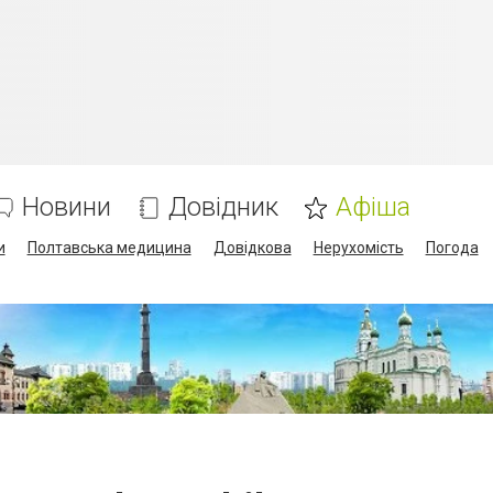
Новини
Довідник
Афіша
и
Полтавська медицина
Довідкова
Нерухомість
Погода