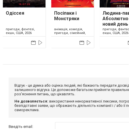
Одіссея
Посіпаки і
Людина-пав
Монстряки
Абсолютно
новий день
анімація, комедія,
пригоди, фентезі,
пригоди, фантас
пригоди, сімейний,
екшн, США, 2026
екшн, США, 2026
США, 2026
Відгук - це думка або оцінка людей, які бажають передати дос
залишеного відгука. Це допоможе багатьом прийняти правильне 
роз'яснення питань, що цікавлять.
Не дозволяється:
використання ненормативної лексики, погро
безпідставні заяви, що ображають діяльність компанії і / або її
самореклама.
Введіть email: