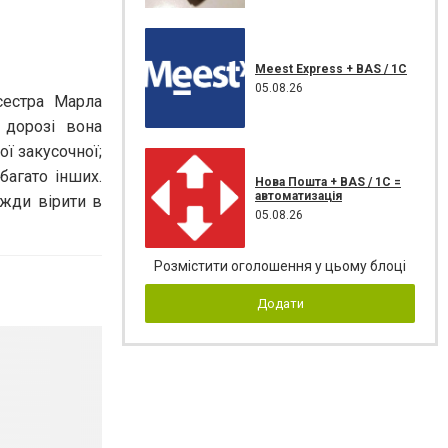
Meest Express + BAS / 1C
05.08.26
сестра Марла
 дорозі вона
ї закусочної;
багато інших.
Нова Пошта + BAS / 1C =
автоматизація
вжди вірити в
05.08.26
Розмістити оголошення у цьому блоці
Додати