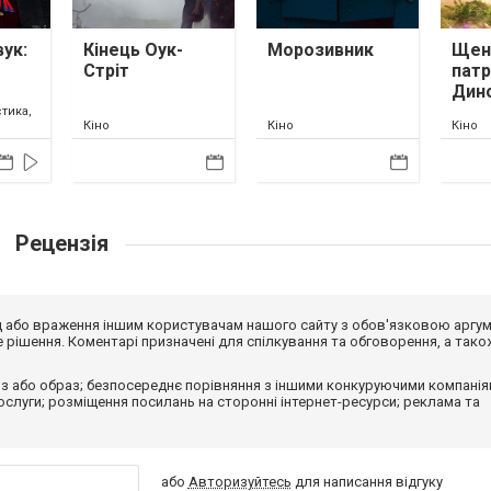
ук:
Кінець Оук-
Морозивник
Щен
Стріт
патр
Дин
тика,
Кіно
Кіно
Кіно
Рецензія
від або враження іншим користувачам нашого сайту з обов'язковою аргу
рішення. Коментарі призначені для спілкування та обговорення, а тако
з або образ; безпосереднє порівняння з іншими конкуруючими компанія
 послуги; розміщення посилань на сторонні інтернет-ресурси; реклама та
або
Авторизуйтесь
для написання відгуку