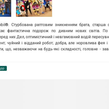
mobil®. Стурбована раптовим зникненням брата, старша 
кає фантастична подорож по дивним нових світів. По
ред них Дел, оптимістичний і невгамовний водій пересувно
т; чуйний і відданий робот; добра, але норовлива фея і 
и, що, незважаючи на будь-які складності, головне - за
App