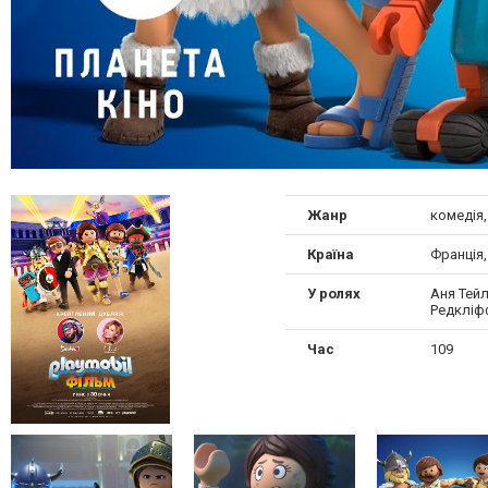
Жанр
комедія,
Країна
Франція,
У ролях
Аня Тей
Редкліф
Час
109