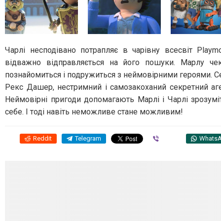
Чарлі несподівано потрапляє в чарівну всесвіт Play
відважно відправляється на його пошуки. Марлу че
познайомиться і подружиться з неймовірними героями. Се
Рекс Дашер, нестримний і самозакоханий секретний аген
Неймовірні пригоди допомагають Марлі і Чарлі зрозуміт
себе. І тоді навіть неможливе стане можливим!
Reddit
Telegram
Viber
Whats