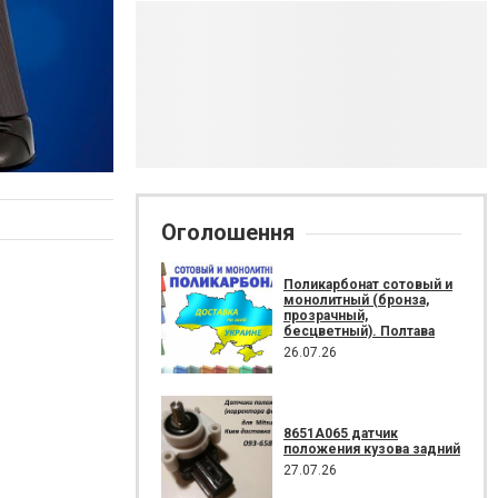
Оголошення
Поликарбонат сотовый и
монолитный (бронза,
прозрачный,
бесцветный). Полтава
26.07.26
8651A065 датчик
положения кузова задний
27.07.26