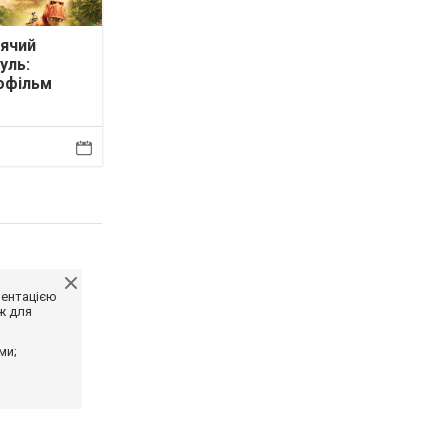
ячий
уль:
офільм
ментацією
ж для
ми;