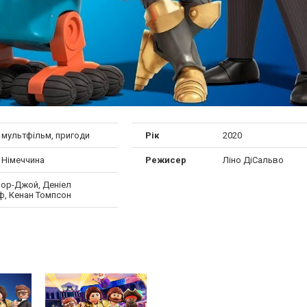
 мультфільм, пригоди
Рік
2020
 Німеччина
Режисер
Ліно ДіСальво
лор-Джой, Деніел
ф, Кенан Томпсон