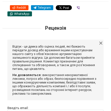
Reddit
Telegram
Viber
WhatsApp
Рецензія
Відгук - це думка або оцінка людей, які бажають
передати досвід або враження іншим користувачам
нашого сайту з обов'язковою аргументацією
залишеного відгука. Це допоможе багатьом прийняти
правильне рішення. Коментарі призначені для
спілкування та обговорення, а також для роз'яснення
питань, що цікавлять.
Не дозволяється:
використання ненормативної
лексики, погроз або образ; безпосереднє порівняння з
іншими конкуруючими компаніями; безпідставні заяви,
що ображають діяльність компанії і / або її послуги;
розміщення посилань на сторонні інтернет-ресурси;
реклама та самореклама.
Введіть email: