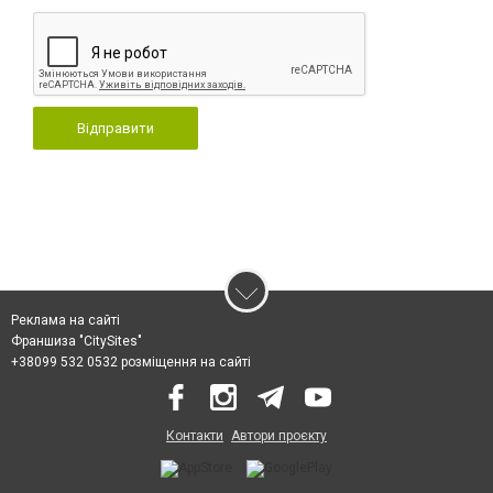
Відправити
Реклама на сайті
Франшиза "CitySites"
+38099 532 0532 розміщення на сайті
Контакти
Автори проєкту