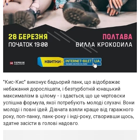
"Кис-Кис" виконує бадьорий панк, що відображає
небажання дорослішати, і безтурботній юнацький
максималізм в цілому - і здається, що це чертовски
успішна формула, якої потребують молоді слухачі. Вони
молоді і повні ідей. Дівчата взяли краще від гаражного
року, поп-панку, панк-року і інді-року, створивши щось,
здатне засісти в голові надовго.