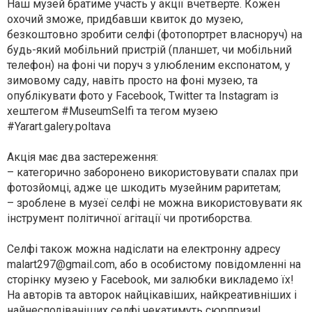
Наш музей братиме участь у акції вчетверте. Кожен
охочий зможе, придбавши квиток до музею,
безкоштовно зробити селфі (фотопортрет власноруч) на
будь-який мобільний пристрій (планшет, чи мобільний
телефон) на фоні чи поруч з улюбленим експонатом, у
зимовому саду, навіть просто на фоні музею, та
опублікувати фото у Facebook, Twitter та Instagram із
хештегом #MuseumSelfi та тегом музею
#Yarart.galery.poltava
Акція має два застереження:
– категорично заборонено використовувати спалах при
фотозйомці, адже це шкодить музейним раритетам;
– зроблене в музеї селфі не можна використовувати як
інструмент політичної агітації чи протиборства.
Селфі також можна надіслати на електронну адресу
malart297@gmail.com
, або в особистому повідомленні на
сторінку музею у Facebook, ми залюбки викладемо їх!
На авторів та авторок найцікавіших, найкреативніших і
найнесподіваніших селфі чекатимуть сюрпризи!