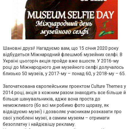
Шановні друзі! Нагадуємо вам, що 15 січня 2020 року
відбудеться Міжнародний флешмоб музейних селфі. В
Україні цьогоріч акція пройде вже вшосте. У 2016-му
році до Міжнародного дня музейного селфі долучалось
близько 50 музеїв, у 2017-му – понад 60, у 2018-му – 65.
Започаткована європейським проектом Culture Themes у
2014 році, акція з кожним разом знаходить все більше й
більше шанувальників, адже вона проста до
неможливого (бо всі ми робимо фото щоразу, як
відвідуємо музеї) і дозволяє учасникам розказати про
свої улюблені музеї, а самим музеям – отримати
безоплатну і найдієвішу рекламу.