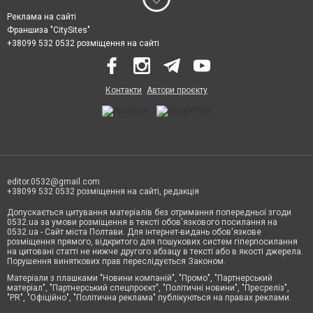
Реклама на сайті
Франшиза "CitySites"
+38099 532 0532 розміщення на сайті
Контакти
Автори проєкту
editor.0532@gmail.com
+38099 532 0532 розміщення на сайті, редакція
Допускається цитування матеріалів без отримання попередньої згоди
0532.ua за умови розміщення в тексті обов'язкового посилання на
0532.ua - Сайт міста Полтави. Для інтернет-видань обов'язкове
розміщення прямого, відкритого для пошукових систем гіперпосилання
на цитовані статті не нижче другого абзацу в тексті або в якості джерела.
Порушення виняткових прав переслідується Законом.
Матеріали з плашками "Новини компаній", "Промо", "Партнерський
матеріал", "Партнерський спецпроєкт", "Політичні новини", "Пресреліз",
"PR", "Офіційно", "Політична реклама" публікуються на правах реклами.