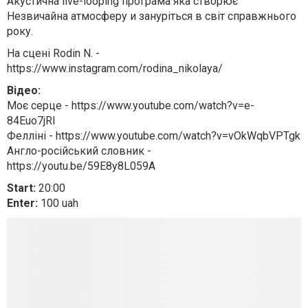
Акустична live-looping програма яка створює
Незвичайна атмосферу и зануріться в світ справжнього
року.
На сцені Rodin N. -
https://www.instagram.com/rodina_nikolaya/
Відео:
Моє серце - https://www.youtube.com/watch?v=e-
84Euo7jRI
Фелліні - https://www.youtube.com/watch?v=vOkWqbVPTgk
Англо-російський словник -
https://youtu.be/59E8y8L059A
Start:
20:00
Enter:
100 uah