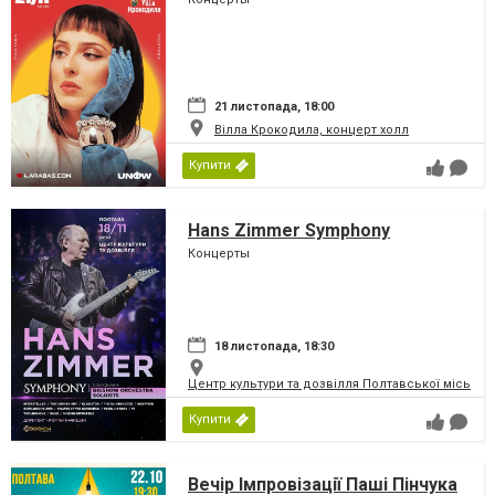
21 листопада, 18:00
Вілла Крокодила, концерт холл
Купити
Hans Zimmer Symphony
Концерты
18 листопада, 18:30
Центр культури та дозвілля Полтавської міської
Купити
Вечір Імпровізації Паші Пінчука