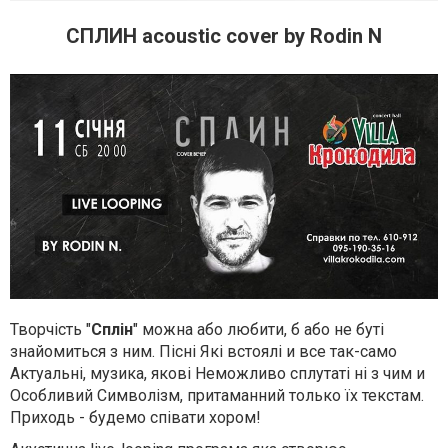
СПЛИН acoustic cover by Rodin N
Творчість "
Сплін
" можна або любити, б або не буті
знайомиться з ним. Пісні Які встоялі и все так-само
Актуальні, музика, якові Неможливо сплутаті ні з чим и
Особливий Символізм, притаманний только їх текстам.
Приходь - будемо співати хором!