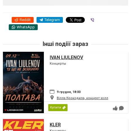
Reddit
Telegram
Viber
WhatsApp
Інші подіїї зараз
IVAN LIULENOV
Концерты
9 грудня, 18:00
Вілла Крокодила, концерт холл
Купити
KLER
Концерты