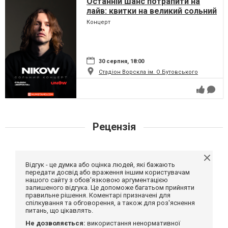
Останній шанс потрапити на
лайв: квитки на великий сольний
концерт Nikow у Полтаві
Концерт
стрімко тануть
30 серпня, 18:00
Стадіон Ворскла ім. О.Бутовського
Рецензія
Відгук - це думка або оцінка людей, які бажають
передати досвід або враження іншим користувачам
нашого сайту з обов'язковою аргументацією
залишеного відгука. Це допоможе багатьом прийняти
правильне рішення. Коментарі призначені для
спілкування та обговорення, а також для роз'яснення
питань, що цікавлять.
Не дозволяється:
використання ненормативної