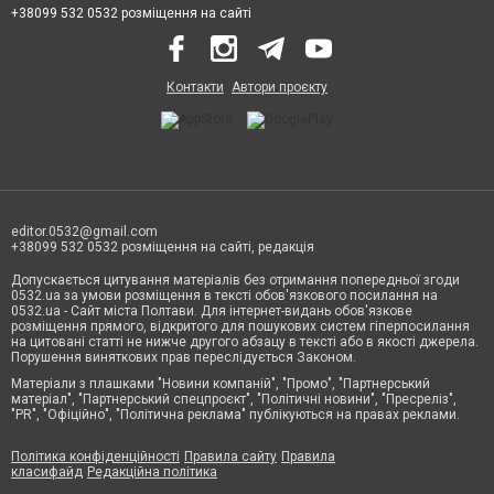
+38099 532 0532 розміщення на сайті
Контакти
Автори проєкту
editor.0532@gmail.com
+38099 532 0532 розміщення на сайті, редакція
Допускається цитування матеріалів без отримання попередньої згоди
0532.ua за умови розміщення в тексті обов'язкового посилання на
0532.ua - Сайт міста Полтави. Для інтернет-видань обов'язкове
розміщення прямого, відкритого для пошукових систем гіперпосилання
на цитовані статті не нижче другого абзацу в тексті або в якості джерела.
Порушення виняткових прав переслідується Законом.
Матеріали з плашками "Новини компаній", "Промо", "Партнерський
матеріал", "Партнерський спецпроєкт", "Політичні новини", "Пресреліз",
"PR", "Офіційно", "Політична реклама" публікуються на правах реклами.
Політика конфіденційності
Правила сайту
Правила
класифайд
Редакційна політика