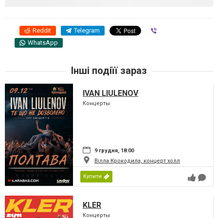
Reddit
Telegram
Viber
WhatsApp
Інші подіїї зараз
IVAN LIULENOV
Концерты
9 грудня, 18:00
Вілла Крокодила, концерт холл
Купити
KLER
Концерты