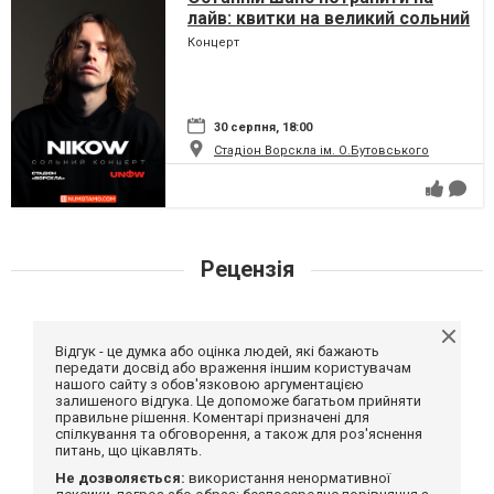
лайв: квитки на великий сольний
концерт Nikow у Полтаві
Концерт
стрімко тануть
30 серпня, 18:00
Стадіон Ворскла ім. О.Бутовського
Рецензія
Відгук - це думка або оцінка людей, які бажають
передати досвід або враження іншим користувачам
нашого сайту з обов'язковою аргументацією
залишеного відгука. Це допоможе багатьом прийняти
правильне рішення. Коментарі призначені для
спілкування та обговорення, а також для роз'яснення
питань, що цікавлять.
Не дозволяється:
використання ненормативної