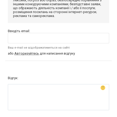
лексики, погроз або образ; безпосереднє порівняння з
іншими конкуруючими компаніями; безпідставні заяви,
що ображають діяльність компанії і / або її послуги;
розміщення посилань на сторонні інтернет-ресурси;
реклама та самореклама.
Введіть email:
Ваш e-mail не відображатиметься на сайті
або
Авторизуйтесь
для написання відгуку
Відгук: