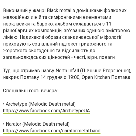
Виконаний у жанрі Black metal з домішками фолкових
мелодійних ліній та симфонічними елементами
неокласики та бароко, альбом складається з 11
різнобарвних композицій, зв'язаних єдиною змістовою
лінією. Надихаючі образи скандинавської міфології
приховують соціальний підтекст тривожного та
жорсткого сьогодення та відсилають до
загальнолюдських цінностей - честі, віри, поваги.
Тур, що отримав назву North Infall (Північне Вторгнення),
накриє Полтаву 14 грудня о 19:00,
Open Kitchen Полтава
Спеціальні гості вечора:
• Archetype (Melodic Death metal)
https://www.facebook.com/ArchetypeUA
• Narator (Melodic Death metal)
https://www.facebook.com/narator.metal.band