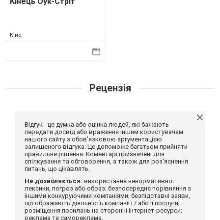
Кінець Оук-Стріт
Кіно
Рецензія
Відгук - це думка або оцінка людей, які бажають
передати досвід або враження іншим користувачам
нашого сайту з обов'язковою аргументацією
залишеного відгука. Це допоможе багатьом прийняти
правильне рішення. Коментарі призначені для
спілкування та обговорення, а також для роз'яснення
питань, що цікавлять.
Не дозволяється:
використання ненормативної
лексики, погроз або образ; безпосереднє порівняння з
іншими конкуруючими компаніями; безпідставні заяви,
що ображають діяльність компанії і / або її послуги;
розміщення посилань на сторонні інтернет-ресурси;
реклама та самореклама.