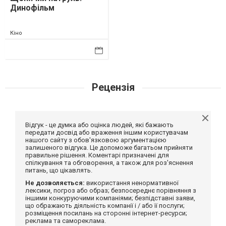
Динофільм
Кіно
Рецензія
Відгук - це думка або оцінка людей, які бажають
передати досвід або враження іншим користувачам
нашого сайту з обов'язковою аргументацією
залишеного відгука. Це допоможе багатьом прийняти
правильне рішення. Коментарі призначені для
спілкування та обговорення, а також для роз'яснення
питань, що цікавлять.
Не дозволяється:
використання ненормативної
лексики, погроз або образ; безпосереднє порівняння з
іншими конкуруючими компаніями; безпідставні заяви,
що ображають діяльність компанії і / або її послуги;
розміщення посилань на сторонні інтернет-ресурси;
реклама та самореклама.