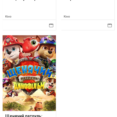
Кіно
Кіно
Щенячий патруль: