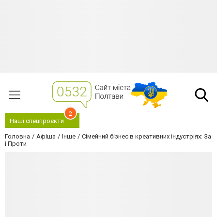
2
Наші спецпроєкти
Головна
Афіша
Інше
Сімейний бізнес в креативних індустріях: За
і Проти