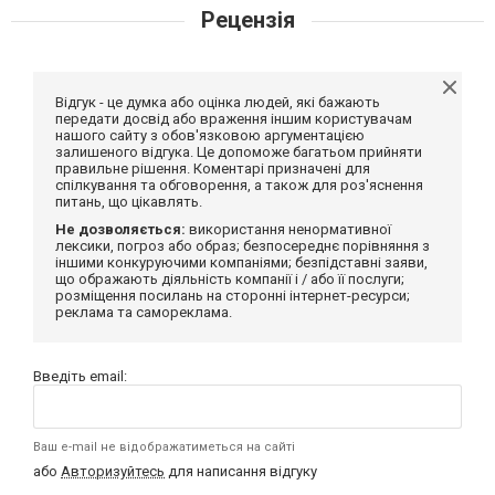
Рецензія
Відгук - це думка або оцінка людей, які бажають
передати досвід або враження іншим користувачам
нашого сайту з обов'язковою аргументацією
залишеного відгука. Це допоможе багатьом прийняти
правильне рішення. Коментарі призначені для
спілкування та обговорення, а також для роз'яснення
питань, що цікавлять.
Не дозволяється:
використання ненормативної
лексики, погроз або образ; безпосереднє порівняння з
іншими конкуруючими компаніями; безпідставні заяви,
що ображають діяльність компанії і / або її послуги;
розміщення посилань на сторонні інтернет-ресурси;
реклама та самореклама.
Введіть email:
Ваш e-mail не відображатиметься на сайті
або
Авторизуйтесь
для написання відгуку