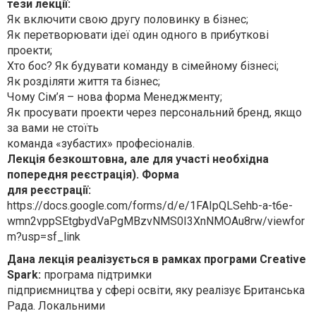
тези лекції:
Як включити свою другу половинку в бізнес;
Як перетворювати ідеї один одного в прибуткові
проекти;
Хто бос? Як будувати команду в сімейному бізнесі;
Як розділяти життя та бізнес;
Чому Сім’я – нова форма Менеджменту;
Як просувати проекти через персональний бренд, якщо
за вами не стоїть
команда «зубастих» професіоналів.
Лекція безкоштовна, але для участі необхідна
попередня реєстрація). Форма
для реєстрації:
https://docs.google.com/forms/d/e/1FAIpQLSehb-a-t6e-
wmn2vppSEtgbydVaPgMBzvNMS0I3XnNMOAu8rw/viewfor
m?usp=sf_link
Дана лекція реалізується в рамках програми Creative
Spark:
програма підтримки
підприємництва у сфері освіти, яку реалізує Британська
Рада. Локальними