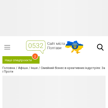
2
Наші спецпроєкти
Головна
Афіша
Інше
Сімейний бізнес в креативних індустріях: За
і Проти