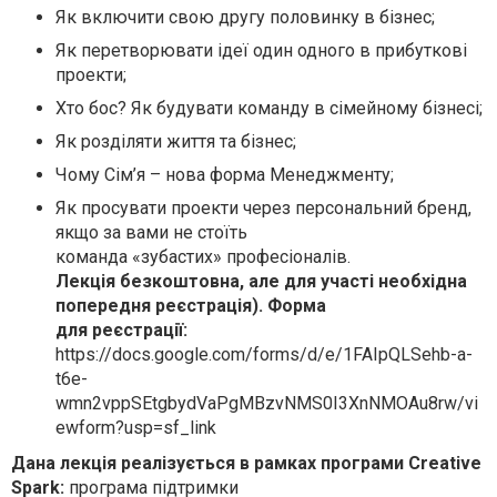
Як включити свою другу половинку в бізнес;
Як перетворювати ідеї один одного в прибуткові
проекти;
Хто бос? Як будувати команду в сімейному бізнесі;
Як розділяти життя та бізнес;
Чому Сім’я – нова форма Менеджменту;
Як просувати проекти через персональний бренд,
якщо за вами не стоїть
команда «зубастих» професіоналів.
Лекція безкоштовна, але для участі необхідна
попередня реєстрація). Форма
для реєстрації:
https://docs.google.com/forms/d/e/1FAIpQLSehb-a-
t6e-
wmn2vppSEtgbydVaPgMBzvNMS0I3XnNMOAu8rw/vi
ewform?usp=sf_link
Дана лекція реалізується в рамках програми Creative
Spark:
програма підтримки