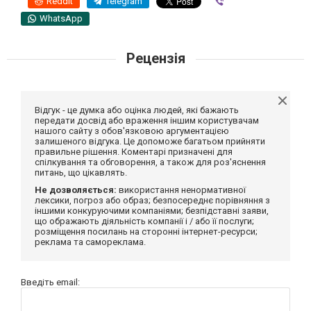
Reddit
Telegram
Viber
WhatsApp
Рецензія
Відгук - це думка або оцінка людей, які бажають
передати досвід або враження іншим користувачам
нашого сайту з обов'язковою аргументацією
залишеного відгука. Це допоможе багатьом прийняти
правильне рішення. Коментарі призначені для
спілкування та обговорення, а також для роз'яснення
питань, що цікавлять.
Не дозволяється:
використання ненормативної
лексики, погроз або образ; безпосереднє порівняння з
іншими конкуруючими компаніями; безпідставні заяви,
що ображають діяльність компанії і / або її послуги;
розміщення посилань на сторонні інтернет-ресурси;
реклама та самореклама.
Введіть email: