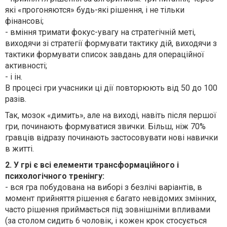
які «прогоняются» будь-які рішення, і не тільки
фінансові;
- вміння тримати фокус-увагу на стратегічній меті,
виходячи зі стратегії формувати тактику дій, виходячи з
тактики формувати список завдань для операційної
активності;
- і ін.
В процесі гри учасники ці дії повторюють від 50 до 100
разів.
Так, мозок «димить», але на виході, навіть після першої
гри, починають формуватися звички. Більш, ніж 70%
гравців відразу починають застосовувати нові навички
в житті.
2. У грі є всі елементи трансформаційного і
психологічного тренінгу:
- вся гра побудована на виборі з безлічі варіантів, в
момент прийняття рішення є багато невідомих змінних,
часто рішення приймається під зовнішніми впливами
(за столом сидить 6 чоловік, і кожен крок стосується