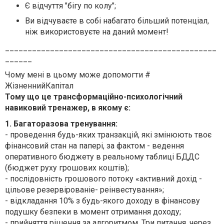
Є відчуття "бігу по колу";
Ви відчуваєте в собі набагато більший потенціал,
ніж використовуєте на даний момент!
_______________________________________________
______
Чому мені в цьому може допомогти #
ЖізненнийКапітал
Тому що це трансформаційно-психологічний
навиковий тренажер, в якому є:
1. Багаторазова тренування:
- проведення будь-яких транзакцій, які змінюють твоє
фінансовий стан на папері, за фактом - ведення
оперативного бюджету в реальному таблиці БДДС
(бюджет руху грошових коштів);
- послідовність грошового потоку «активний дохід -
цільове резервірованіе- реінвестування»;
- відкладання 10% з будь-якого доходу в фінансову
подушку безпеки в момент отримання доходу;
- прийняття рішення за алгоритмом. Три питання, через