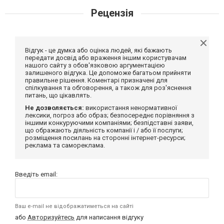
Рецензія
Відгук - це думка або оцінка людей, які бажають
передати досвід або враження іншим користувачам
нашого сайту з обов'язковою аргументацією
залишеного відгука. Це допоможе багатьом прийняти
правильне рішення. Коментарі призначені для
спілкування та обговорення, а також для роз'яснення
питань, що цікавлять.
Не дозволяється:
використання ненормативної
лексики, погроз або образ; безпосереднє порівняння з
іншими конкуруючими компаніями; безпідставні заяви,
що ображають діяльність компанії і / або її послуги;
розміщення посилань на сторонні інтернет-ресурси;
реклама та самореклама.
Введіть email:
Ваш e-mail не відображатиметься на сайті
або
Авторизуйтесь
для написання відгуку