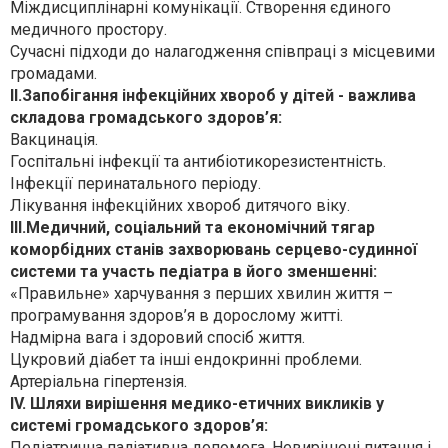
Міждисциплінарні комунікації. Створення єдиного
медичного простору.
Сучасні підходи до налагодження співпраці з місцевими
громадами.
ІІ.Запобігання інфекційних хвороб у дітей - важлива
складова громадського здоров’я:
Вакцинація.
Госпітальні інфекції та антибіотикорезистентність.
Інфекції перинатального періоду.
Лікування інфекційних хвороб дитячого віку.
ІІІ.Медичний, соціальний та економічний тягар
коморбідних станів захворювань серцево-судинної
системи та участь педіатра в його зменшенні:
«Правильне» харчування з перших хвилин життя –
програмування здоров’я в дорослому житті.
Надмірна вага і здоровий спосіб життя.
Цукровий діабет та інші ендокринні проблеми.
Артеріальна гіпертензія.
IV. Шляхи вирішення медико-етичних викликів у
системі громадського здоров’я:
Педіатрична паліативна допомога. Невирішені питання і