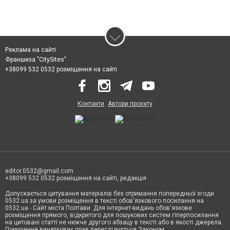
Реклама на сайті
Франшиза "CitySites"
+38099 532 0532 розміщення на сайті
Контакти
Автори проєкту
editor.0532@gmail.com
+38099 532 0532 розміщення на сайті, редакція
Допускається цитування матеріалів без отримання попередньої згоди
0532.ua за умови розміщення в тексті обов'язкового посилання на
0532.ua - Сайт міста Полтави. Для інтернет-видань обов'язкове
розміщення прямого, відкритого для пошукових систем гіперпосилання
на цитовані статті не нижче другого абзацу в тексті або в якості джерела.
Порушення виняткових прав переслідується Законом.