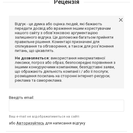
Рецензія
Відгук - це думка або оцінка людей, які бажають
передати досвід або враження іншим користувачам
нашого сайту з обов'язковою аргументацією
залишеного відгука. Це допоможе багатьом прийняти
правильне рішення. Коментарі призначені для
спілкування та обговорення, а також для роз'яснення
питань, що цікавлять.
Не дозволяється:
використання ненормативної
лексики, погроз або образ; безпосереднє порівняння з
іншими конкуруючими компаніями; безпідставні заяви,
що ображають діяльність компанії і / або її послуги;
розміщення посилань на сторонні інтернет-ресурси;
реклама та самореклама.
Введіть email:
Ваш e-mail не відображатиметься на сайті
або
Авторизуйтесь
для написання відгуку