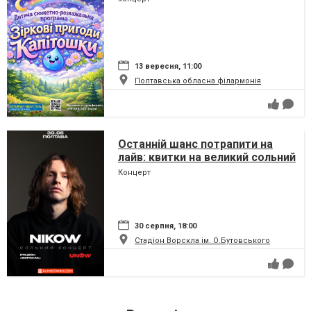
13 вересня, 11:00
Полтавська обласна філармонія
Останній шанс потрапити на
лайв: квитки на великий сольний
концерт Nikow у Полтаві
Концерт
стрімко тануть
30 серпня, 18:00
Стадіон Ворскла ім. О.Бутовського