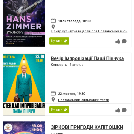
18 листопада, 18:30
Центр культури та дозвілля Полтавської міської
Купити
Вечір Імпровізації Паші Пінчука
Концерты, Stand-up
22 жовтня, 19:30
Полтавський ляльковий театр
Купити
ЗІРКОВІ ПРИГОДИ КАПІТОШКИ
концерт