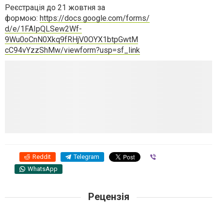
Реєстрація до 21 жовтня за
формою:
https://docs.google.com/forms/
d/e/1FAIpQLSew2Wf-
9Wu0oCnN0Xkq9fRHjV0OYX1btpGwtM
cC94vYzzShMw/viewform?usp=sf_
link
Reddit
Telegram
Viber
WhatsApp
Рецензія