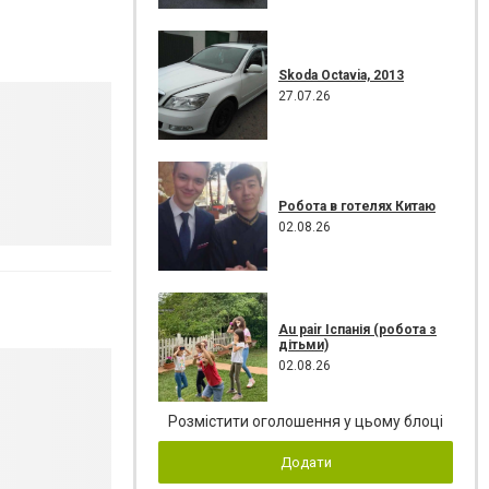
Skoda Octavia, 2013
27.07.26
Робота в готелях Китаю
02.08.26
Au pair Іспанія (робота з
дітьми)
02.08.26
Розмістити оголошення у цьому блоці
Додати