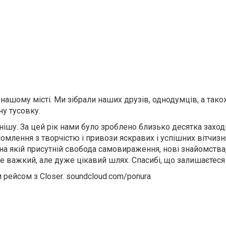
ашому місті. Ми зібрали наших друзів, однодумців, а тако
ну тусовку.
нішу. За цей рік нами було зроблено близько десятка заході
омлення з творчістю і привози яскравих і успішних вітчизня
 на якій присутній свобода самовираження, нові знайомства,
е важкий, але дуже цікавий шлях. Спасибі, що залишаєтеся
 рейсом з Closer. soundcloud.com/ponura