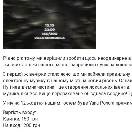
Рівно рік тому ми вирішили зробити щось неординарне в н
творчих людей нашого міста і запросили їх усіх на локаль
З першої ж вечірки стало ясно, що ми зайняли правильну 
електронну музику в нашому місті на новий рівень. Ознай
Ну і невід'ємна частина - це створення локальних івентів,
музика, яка все вище перераховане об'єднала воєдино! Ц
У ніч на 12 жовтня нашим гостем буде Yana Ponura прямим
Вартість входу:
Квитки: 150 грн
На вході: 200 грн