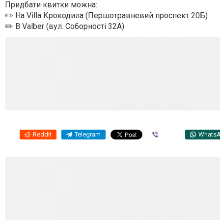
Придбати квитки можна:
✏️ На Villa Крокодила (Першотравневий проспект 20Б)
✏️ В Valber (вул. Соборності 32А)
Reddit
Telegram
Viber
Whats