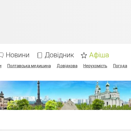
Новини
Довідник
Афіша
и
Полтавська медицина
Довідкова
Нерухомість
Погода