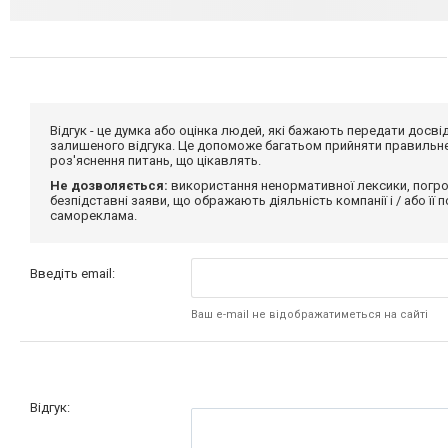
Відгук - це думка або оцінка людей, які бажають передати дос
залишеного відгука. Це допоможе багатьом прийняти правильне 
роз'яснення питань, що цікавлять.
Не дозволяється:
використання ненормативної лексики, погро
безпідставні заяви, що ображають діяльність компанії і / або її
самореклама.
Введіть email:
Ваш e-mail не відображатиметься на сайті
Відгук: