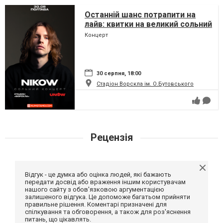
Останній шанс потрапити на
лайв: квитки на великий сольний
концерт Nikow у Полтаві
Концерт
стрімко тануть
30 серпня, 18:00
Стадіон Ворскла ім. О.Бутовського
Рецензія
Відгук - це думка або оцінка людей, які бажають
передати досвід або враження іншим користувачам
нашого сайту з обов'язковою аргументацією
залишеного відгука. Це допоможе багатьом прийняти
правильне рішення. Коментарі призначені для
спілкування та обговорення, а також для роз'яснення
питань, що цікавлять.