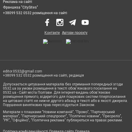
Реклама на сайті
Франшиза "CitySites"
+38099 532 0532 розміщення на сайті
Контакти
Автори проєкту
editor.0532@gmail.com
+38099 532 0532 розміщення на сайті, редакція
Допускається цитування матеріалів без отримання попередньої згоди
0532.ua за умови розміщення в тексті обов'язкового посилання на
0532.ua - Сайт міста Полтави. Для інтернет-видань обов'язкове
розміщення прямого, відкритого для пошукових систем гіперпосилання
на цитовані статті не нижче другого абзацу в тексті або в якості джерела.
Порушення виняткових прав переслідується Законом.
Матеріали з плашками "Новини компаній", "Промо", "Партнерський
матеріал", "Партнерський спецпроєкт", "Політичні новини", "Пресреліз",
"PR", "Офіційно", "Політична реклама" публікуються на правах реклами.
Політика конфіденційності
Правила сайту
Правила