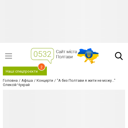
2
Наші спецпроєкти
Головна
Афіша
Концерти
"А без Полтави я жити не можу..."
Олексій Чухрай