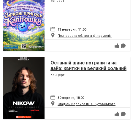
концерт
13 вересня, 11:00
Полтавська обласна філармонія
Останній шанс потрапити на
лайв: квитки на великий сольний
концерт Nikow у Полтаві
Концерт
стрімко тануть
30 серпня, 18:00
Стадіон Ворскла ім. О.Бутовського