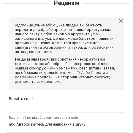
Рецензія
Відгук - це думка або оцінка людей, які бажають
передати досвід або враження іншим користувачам
нашого сайту з обов'язковою аргументацією
залишеного відгука. Це допоможе багатьом прийняти
правильне рішення. Коментарі призначені для
спілкування та обговорення, а також для роз'яснення
питань, що цікавлять.
Не дозволяється:
використання ненормативної
лексики, погроз або образ; безпосереднє порівняння з
іншими конкуруючими компаніями; безпідставні заяви,
що ображають діяльність компанії і / або її послуги;
розміщення посилань на сторонні інтернет-ресурси;
реклама та самореклама.
Введіть email:
Ваш e-mail не відображатиметься на сайті
або
Авторизуйтесь
для написання відгуку