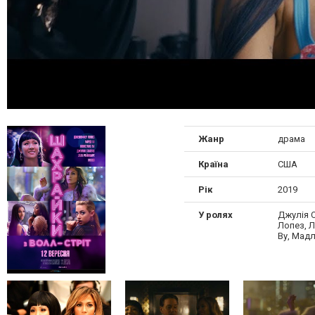
Жанр
драма
Країна
США
Рік
2019
У ролях
Джулія 
Лопез, Л
Ву, Мад