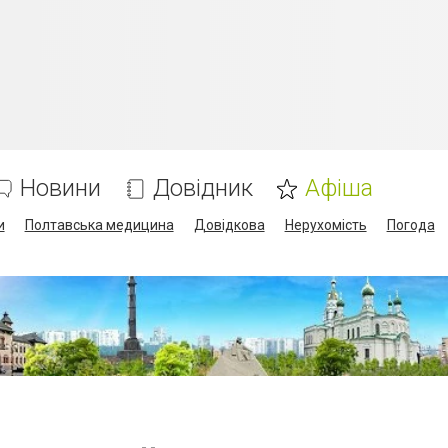
Новини
Довідник
Афіша
и
Полтавська медицина
Довідкова
Нерухомість
Погода