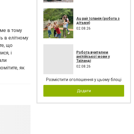
Au pair Іспанія (робота з
дітьми)
02.08.26
аме в тому
ь в елітному
те, що
ся, і
Робота вчителем
англійської мови у
али
Таїланді
02.08.26
омітите, як
Розмістити оголошення у цьому блоці
Додати