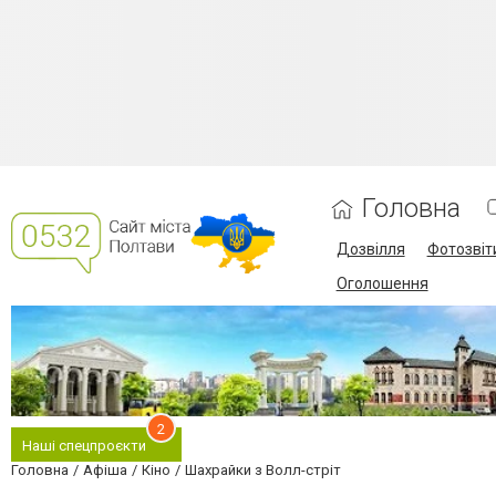
Головна
Дозвілля
Фотозвіт
Оголошення
2
Наші спецпроєкти
Головна
Афіша
Кіно
Шахрайки з Волл-стріт