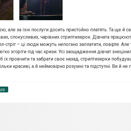
, але за їхні послуги досить пристойно платять. Та ще й с
вих, спокусливих, чарівних стриптизерок. Дівчата працюют
лл-стріт – ці люди можуть непогано заплатити, повірте. Але 
о згоріти під час кризи. Усі заощадження дівчат знецінили
б їх провчити та забрати своє назад, стриптизерки побудув
ьки красиві, а й неймовірно розумні та підступні. Ви й не п
App