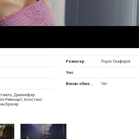
Режисер
Лорін Скафарія
Час
.
Вікові обмеження
16+
Стайлз, Дженніфер
ілі Рейнхарт, Констанс
лен Брюер