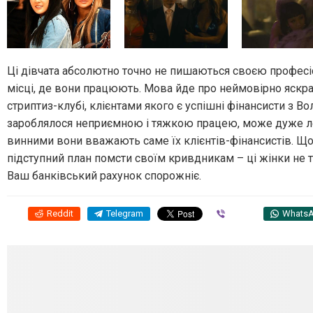
Ці дівчата абсолютно точно не пишаються своєю професією
місці, де вони працюють. Мова йде про неймовірно яскра
стриптиз-клубі, клієнтами якого є успішні фінансисти з Во
зароблялося неприємною і тяжкою працею, може дуже легк
винними вони вважають саме їх клієнтів-фінансистів. Що
підступний план помсти своїм кривдникам – ці жінки не тіл
Ваш банківський рахунок спорожніє.
Reddit
Telegram
Viber
Whats