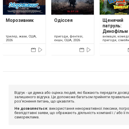
Морозивник
Одіссея
Щенячий
патруль:
Динофільм
анімація, комеді
трилер, жахи, США,
пригоди, фентезі,
пригоди, сімейн
2026
екшн, США, 2026
США, 2026
Відгук - це думка або оцінка людей, які бажають передати дос
залишеного відгука. Це допоможе багатьом прийняти правильне 
роз'яснення питань, що цікавлять.
Не дозволяється:
використання ненормативної лексики, погро
безпідставні заяви, що ображають діяльність компанії і / або її
самореклама.