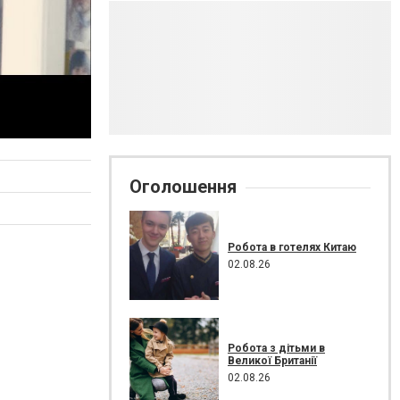
Оголошення
Робота в готелях Китаю
02.08.26
Робота з дітьми в
Великої Британії
02.08.26