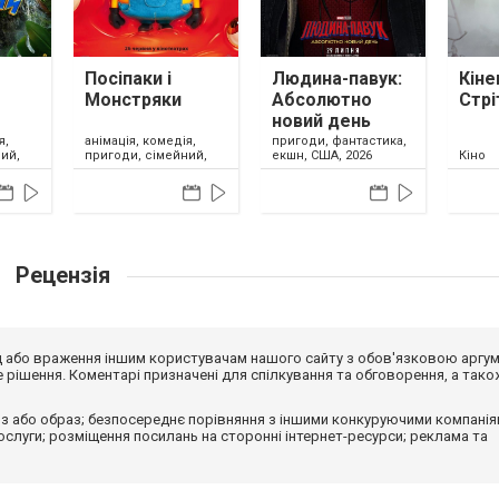
Посіпаки і
Людина-павук:
Кіне
Монстряки
Абсолютно
Стрі
новий день
я,
анімація, комедія,
пригоди, фантастика,
ий,
пригоди, сімейний,
екшн, США, 2026
Кіно
США, 2026
Рецензія
від або враження іншим користувачам нашого сайту з обов'язковою аргу
рішення. Коментарі призначені для спілкування та обговорення, а тако
з або образ; безпосереднє порівняння з іншими конкуруючими компанія
 послуги; розміщення посилань на сторонні інтернет-ресурси; реклама та