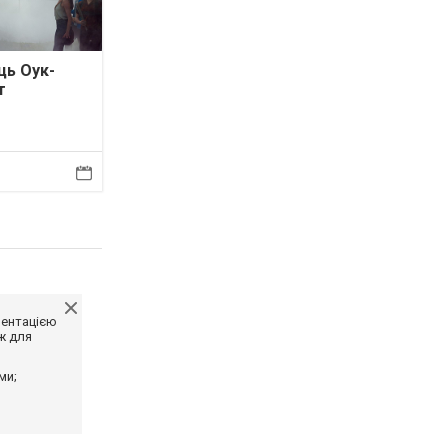
ць Оук-
т
ментацією
ж для
ми;