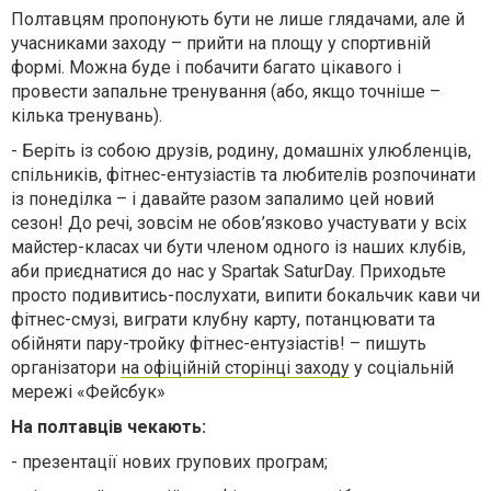
Полтавцям пропонують бути не лише глядачами, але й
учасниками заходу – прийти на площу у спортивній
формі. Можна буде і побачити багато цікавого і
провести запальне тренування (або, якщо точніше –
кілька тренувань).
- Беріть із собою друзів, родину, домашніх улюбленців,
спільників, фітнес-ентузіастів та любителів розпочинати
із понеділка – і давайте разом запалимо цей новий
сезон! До речі, зовсім не обов’язково участувати у всіх
майстер-класах чи бути членом одного із наших клубів,
аби приєднатися до нас у Spartak SaturDay. Приходьте
просто подивитись-послухати, випити бокальчик кави чи
фітнес-смузі, виграти клубну карту, потанцювати та
обійняти пару-тройку фітнес-ентузіастів! – пишуть
організатори
на офіційній сторінці заходу
у соціальній
мережі «Фейсбук»
На полтавців чекають:
- презентації нових групових програм;