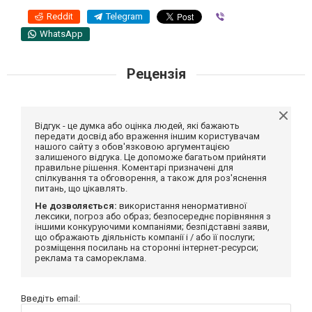
Reddit
Telegram
Viber
WhatsApp
Рецензія
Відгук - це думка або оцінка людей, які бажають
передати досвід або враження іншим користувачам
нашого сайту з обов'язковою аргументацією
залишеного відгука. Це допоможе багатьом прийняти
правильне рішення. Коментарі призначені для
спілкування та обговорення, а також для роз'яснення
питань, що цікавлять.
Не дозволяється:
використання ненормативної
лексики, погроз або образ; безпосереднє порівняння з
іншими конкуруючими компаніями; безпідставні заяви,
що ображають діяльність компанії і / або її послуги;
розміщення посилань на сторонні інтернет-ресурси;
реклама та самореклама.
Введіть email: