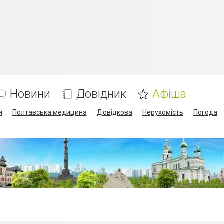
Новини
Довідник
Афіша
и
Полтавська медицина
Довідкова
Нерухомість
Погода