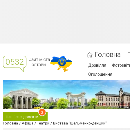
Головна
Дозвілля
Фотозвіт
Оголошення
2
Наші спецпроєкти
Головна
Афіша
Театри
Вистава "Шельменко-денщик"