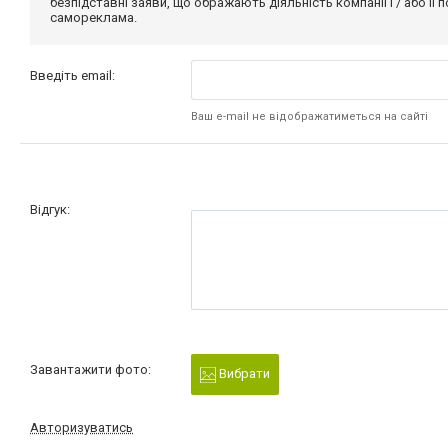
безпідставні заяви, що ображають діяльність компанії і / або її
самореклама.
Введіть email:
Ваш e-mail не відображатиметься на сайті
Відгук:
Завантажити фото:
Вибрати
Авторизуватись