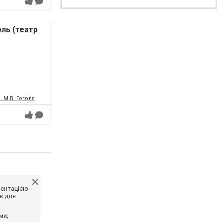
оль (театр
 М.В. Гоголя
ментацією
ж для
ми;