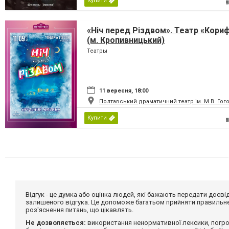
Купити
«Ніч перед Різдвом». Театр «Кори
(м. Кропивницький)
Театры
11 вересня, 18:00
Полтавський драматичний театр ім. М.В. Гог
Купити
Відгук - це думка або оцінка людей, які бажають передати дос
залишеного відгука. Це допоможе багатьом прийняти правильне 
роз'яснення питань, що цікавлять.
Не дозволяється:
використання ненормативної лексики, погро