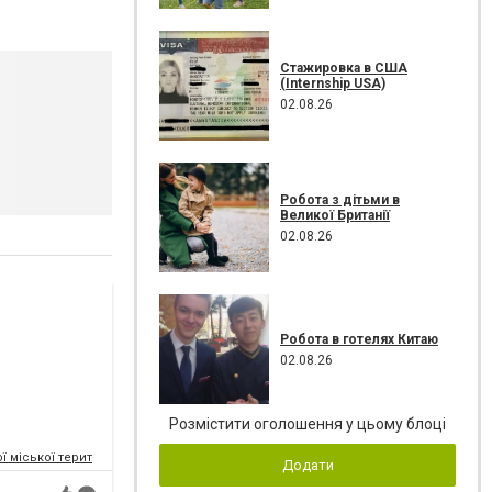
Стажировка в США
(Internship USA)
02.08.26
Робота з дітьми в
Великої Британії
02.08.26
Робота в готелях Китаю
02.08.26
Розмістити оголошення у цьому блоці
ї міської територіальної громади
Додати