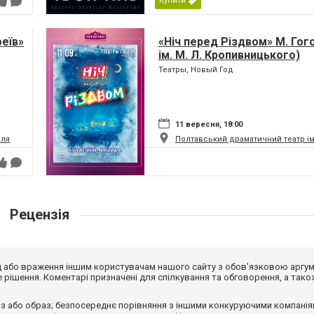
Купити
феїв»
«Ніч перед Різдвом» М. Гог
ім. М. Л. Кропивницького)
Театры, Новый Год
11 вересня, 18:00
оля
Полтавський драматичний театр ім.
Рецензія
від або враження іншим користувачам нашого сайту з обов'язковою аргу
рішення. Коментарі призначені для спілкування та обговорення, а тако
з або образ; безпосереднє порівняння з іншими конкуруючими компанія