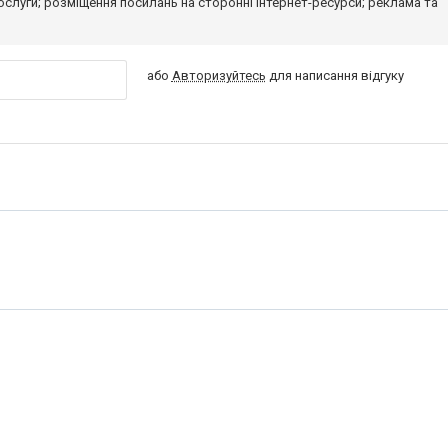
 послуги; розміщення посилань на сторонні інтернет-ресурси; реклама та
або
Авторизуйтесь
для написання відгуку