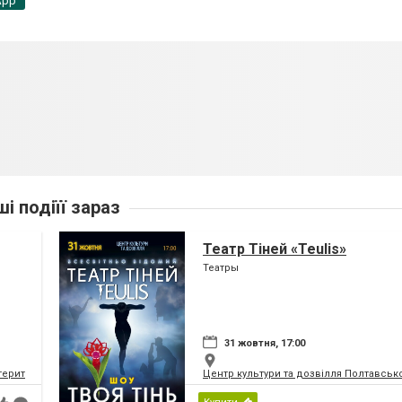
App
ші подіїї зараз
Театр Тіней «Teulis»
Театры
31 жовтня, 17:00
 територіальної громади
Центр культури та дозвілля Полтавсько