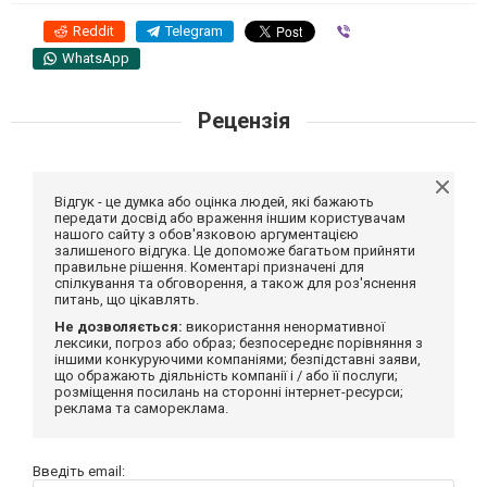
Reddit
Telegram
Viber
WhatsApp
Рецензія
Відгук - це думка або оцінка людей, які бажають
передати досвід або враження іншим користувачам
нашого сайту з обов'язковою аргументацією
залишеного відгука. Це допоможе багатьом прийняти
правильне рішення. Коментарі призначені для
спілкування та обговорення, а також для роз'яснення
питань, що цікавлять.
Не дозволяється:
використання ненормативної
лексики, погроз або образ; безпосереднє порівняння з
іншими конкуруючими компаніями; безпідставні заяви,
що ображають діяльність компанії і / або її послуги;
розміщення посилань на сторонні інтернет-ресурси;
реклама та самореклама.
Введіть email: