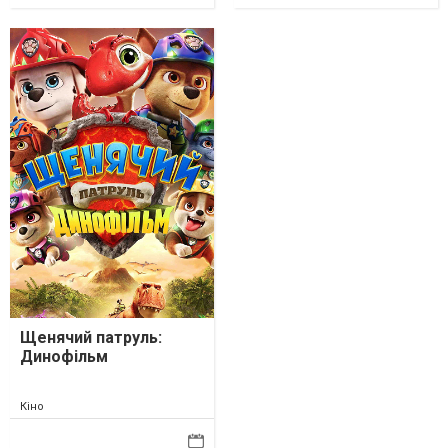
Щенячий патруль:
Динофільм
Кіно