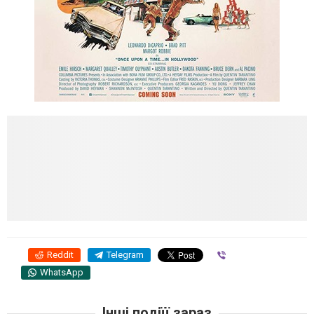
Reddit
Telegram
Viber
WhatsApp
Інші подіїї зараз