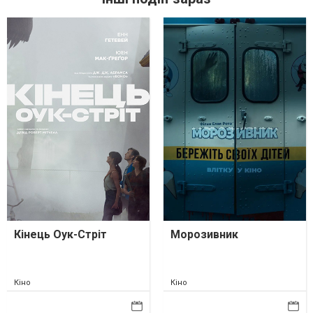
Кінець Оук-Стріт
Морозивник
Кіно
Кіно