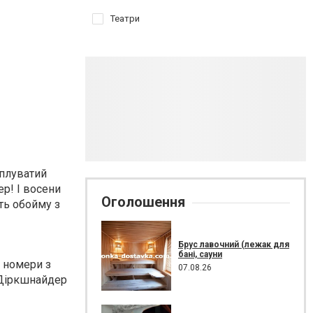
Театри
иплуватий
ер! І восени
Оголошення
ть обойму з
Брус лавочний (лежак для
бані, сауни
ь номери з
07.08.26
в Діркшнайдер