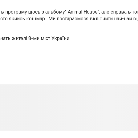
 в програму щось з альбому" Animal House", але справа в то
росто якийсь кошмар . Ми постараємося включити най-най від
ать жителі 8-ми міст України.