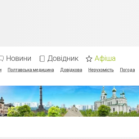
Новини
Довідник
Афіша
и
Полтавська медицина
Довідкова
Нерухомість
Погода