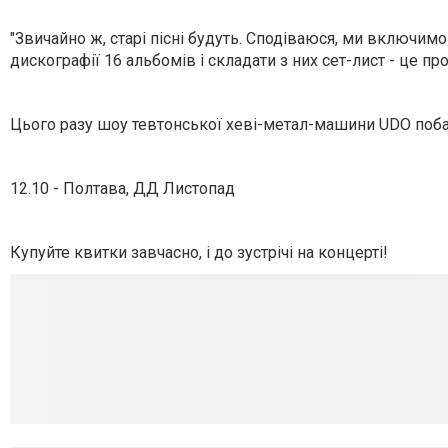
"Звичайно ж, старі пісні будуть. Сподіваюся, ми включимо
дискографії 16 альбомів і складати з них сет-лист - це п
Цього разу шоу тевтонської хеві-метал-машини UDO побач
12.10 - Полтава, ДД Листопад
Купуйте квитки завчасно, і до зустрічі на концерті!