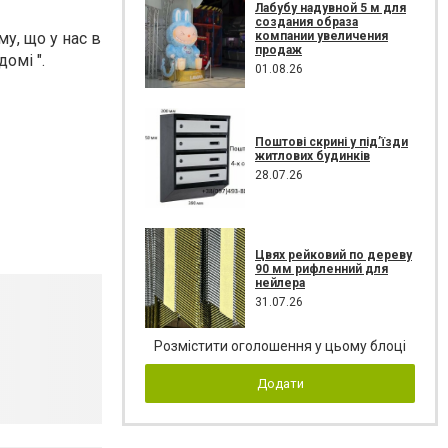
Лабубу надувной 5 м для
создания образа
компании увеличения
му, що у нас в
продаж
омі ".
01.08.26
Поштові скрині у під’їзди
житлових будинків
28.07.26
Цвях рейковий по дереву
90 мм рифленний для
нейлера
31.07.26
Розмістити оголошення у цьому блоці
Додати