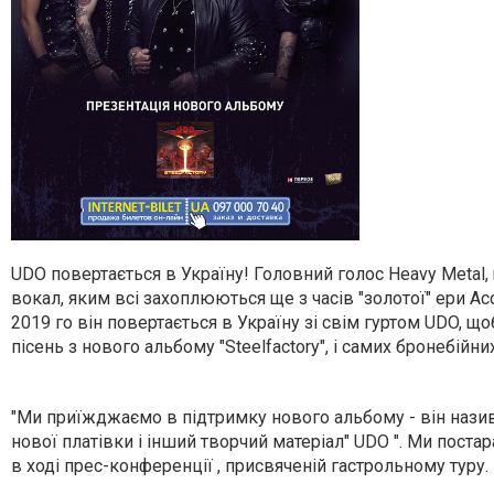
UDO повертається в Україну! Головний голос Heavy Metal,
вокал, яким всі захоплюються ще з часів "золотої" ери Ac
2019 го він повертається в Україну зі свім гуртом UDO, 
пісень з нового альбому "Steelfactory", і самих бронебійни
"Ми приїжджаємо в підтримку нового альбому - він назива
нової платівки і інший творчий матеріал" UDO ". Ми поста
в ході прес-конференції , присвяченій гастрольному туру.