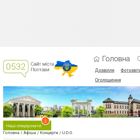
Головна
Дозвілля
Фотозвіт
Оголошення
2
Наші спецпроєкти
Головна
Афіша
Концерти
U.D.O.