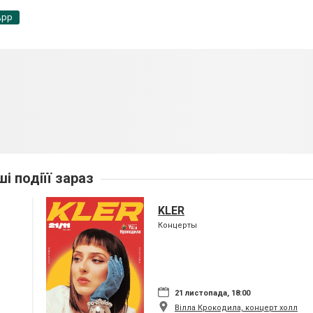
App
ші подіїї зараз
KLER
Концерты
21 листопада, 18:00
Вілла Крокодила, концерт холл