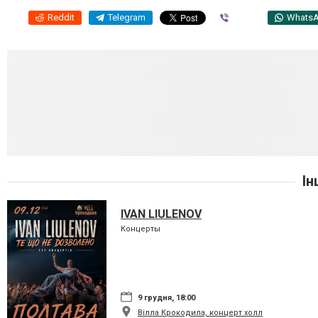
Reddit
Telegram
Viber
Whats
Ін
IVAN LIULENOV
Концерты
9 грудня, 18:00
Вілла Крокодила, концерт холл