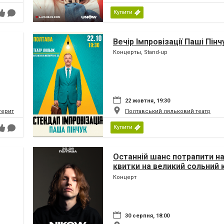
Купити
Вечір Імпровізації Паші Пінч
Концерты, Stand-up
22 жовтня, 19:30
 територіальної громади
Полтавський ляльковий театр
Купити
Останній шанс потрапити на
квитки на великий сольний
Nikow у Полтаві стрімко тан
Концерт
30 серпня, 18:00