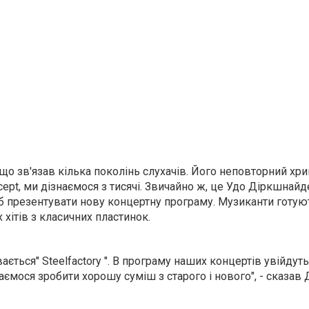
 що зв'язав кілька поколінь слухачів. Його неповторний хр
cept, ми дізнаємося з тисячі. Звичайно ж, це Удо Діркшнайд
щоб презентувати нову концертну програму. Музиканти готую
х хітів з класичних пластинок.
ється" Steelfactory ". В програму наших концертів увійдут
раємося зробити хорошу суміш з старого і нового", - сказа