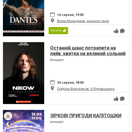
16 серпня, 19:00
Вілла Крокодила, концерт холл
Купити
Останній шанс потрапити на
лайв: квитки на великий сольний
концерт Nikow у Полтаві
Концерт
стрімко тануть
30 серпня, 18:00
Стадіон Ворскла ім. О.Бутовського
ЗІРКОВІ ПРИГОДИ КАПІТОШКИ
концерт