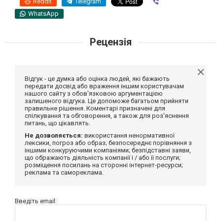
Reddit
Telegram
Viber
WhatsApp
Рецензія
Відгук - це думка або оцінка людей, які бажають
передати досвід або враження іншим користувачам
нашого сайту з обов'язковою аргументацією
залишеного відгука. Це допоможе багатьом прийняти
правильне рішення. Коментарі призначені для
спілкування та обговорення, а також для роз'яснення
питань, що цікавлять.
Не дозволяється:
використання ненормативної
лексики, погроз або образ; безпосереднє порівняння з
іншими конкуруючими компаніями; безпідставні заяви,
що ображають діяльність компанії і / або її послуги;
розміщення посилань на сторонні інтернет-ресурси;
реклама та самореклама.
Введіть email: