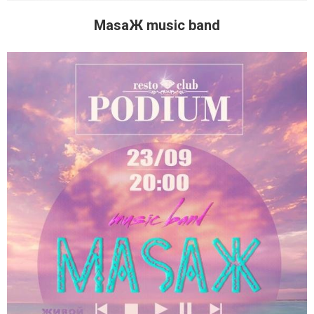
MasaЖ music band