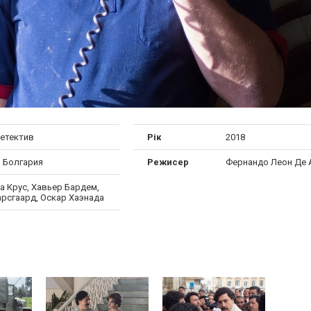
детектив
Рік
2018
, Болгария
Режисер
Фернандо Леон Де 
а Крус, Хавьер Бардем,
арсгаард, Оскар Хаэнада