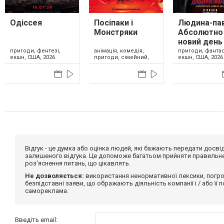
Одіссея
Посіпаки і
Людина-пав
Монстряки
Абсолютно
новий день
анімація, комедія,
пригоди, фентезі,
пригоди, фантас
пригоди, сімейний,
екшн, США, 2026
екшн, США, 2026
США, 2026
Відгук - це думка або оцінка людей, які бажають передати дос
залишеного відгука. Це допоможе багатьом прийняти правильне 
роз'яснення питань, що цікавлять.
Не дозволяється:
використання ненормативної лексики, погро
безпідставні заяви, що ображають діяльність компанії і / або її
самореклама.
Введіть email: