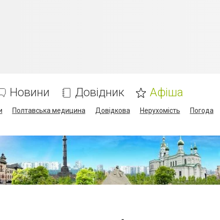
Новини
Довідник
Афіша
и
Полтавська медицина
Довідкова
Нерухомість
Погода