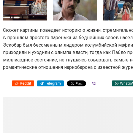
Сюжет картины поведает историю о жизни, стремительн
в прошлом простого паренька из беднейших слоев насел
Эскобар был бессменным лидером колумбийской мафии в
приходили и уходили с олимпа власти, тогда как Пабло 
миллиардное состояние, не гнушаясь совершать самые н
романтические отношения наркобарона с известной жур
Reddit
Telegram
Viber
Whats