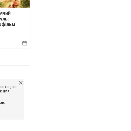
ячий
уль:
офільм
ментацією
ж для
ми;