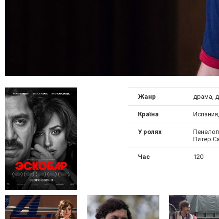
Жанр
драма, 
Країна
Испания
У ролях
Пенелоп
Питер С
Час
120