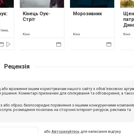
ук:
Кінець Оук-
Морозивник
Щен
Стріт
патр
Дин
тика,
Кіно
Кіно
Кіно
Рецензія
від або враження іншим користувачам нашого сайту з обов'язковою аргу
рішення. Коментарі призначені для спілкування та обговорення, а тако
з або образ; безпосереднє порівняння з іншими конкуруючими компанія
 послуги; розміщення посилань на сторонні інтернет-ресурси; реклама та
або
Авторизуйтесь
для написання відгуку