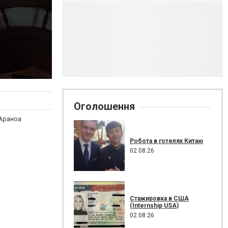
Оголошення
Араноа
Робота в готелях Китаю
02.08.26
Стажировка в США
(Internship USA)
02.08.26