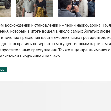
ом восхождении и становлении империи наркобарона Пабл
ения, который в итоге вошёл в число самых богатых люде
 течение правления шести американских президентов, к
продолжал править невероятно могущественным картелем и
епростительные преступления. Также в центре внимания о
налистской Вирджинией Вальехо.
App