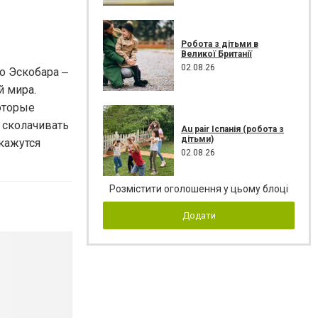
Робота з дітьми в
Великої Британії
02.08.26
о Эскобара ‒
й мира.
оторые
 сколачивать
Au pair Іспанія (робота з
дітьми)
кажутся
02.08.26
Розмістити оголошення у цьому блоці
Додати