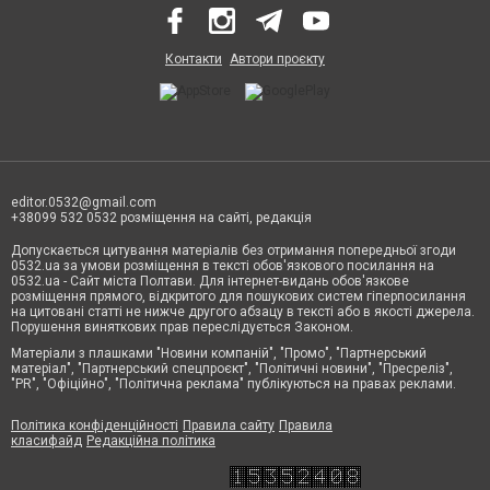
Контакти
Автори проєкту
editor.0532@gmail.com
+38099 532 0532 розміщення на сайті, редакція
Допускається цитування матеріалів без отримання попередньої згоди
0532.ua за умови розміщення в тексті обов'язкового посилання на
0532.ua - Сайт міста Полтави. Для інтернет-видань обов'язкове
розміщення прямого, відкритого для пошукових систем гіперпосилання
на цитовані статті не нижче другого абзацу в тексті або в якості джерела.
Порушення виняткових прав переслідується Законом.
Матеріали з плашками "Новини компаній", "Промо", "Партнерський
матеріал", "Партнерський спецпроєкт", "Політичні новини", "Пресреліз",
"PR", "Офіційно", "Політична реклама" публікуються на правах реклами.
Політика конфіденційності
Правила сайту
Правила
класифайд
Редакційна політика