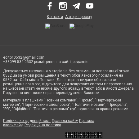
Контакти
Автори проєкту
editor.0532@gmail.com
+38099 532 0532 розміщення на сайті, редакція
Допускається цитування матеріалів без отримання попередньої згоди
0532.ua за умови розміщення в тексті обов'язкового посилання на
0532.ua - Сайт міста Полтави. Для інтернет-видань обов'язкове
розміщення прямого, відкритого для пошукових систем гіперпосилання
на цитовані статті не нижче другого абзацу в тексті або в якості джерела.
Порушення виняткових прав переслідується Законом.
Матеріали з плашками "Новини компаній", "Промо", "Партнерський
матеріал", "Партнерський спецпроєкт", "Політичні новини", "Пресреліз",
"PR", "Офіційно", "Політична реклама" публікуються на правах реклами.
Політика конфіденційності
Правила сайту
Правила
класифайд
Редакційна політика