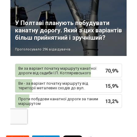
У Полтаві планують побудувати
канатну дорогу. Який з цих варіантів
більш прийнятний і зручніший?
Проголосувало 296 відвідувачів
Ви за варіант початку маршруту канатної
70,9%
дороги від садиби І.П. Котляревського
Ви - за варіант початку маршруту від
15,9%
території металевих сходів до вул.
Небесної Сотні
Проти побудови канатної дороги за таким
13,2%
маршрутом