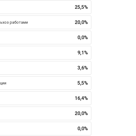
25,5%
20,0%
льхоз работами
0,0%
9,1%
3,6%
5,5%
ции
16,4%
20,0%
0,0%