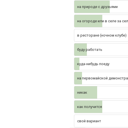
на природе с друзьями
на огороде или в селе за се
в ресторане (ночном клубе)
буду работать
куда-нибудь поеду
на первомайской демонстра
никак
как получится
свой вариант