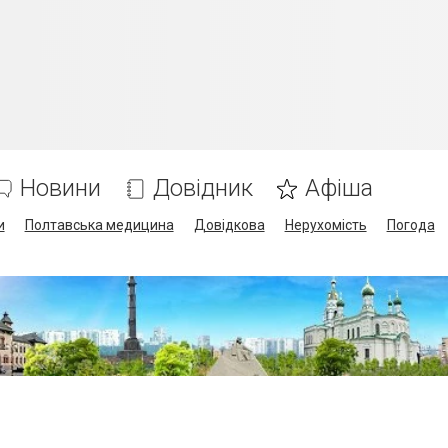
Новини
Довідник
Афіша
и
Полтавська медицина
Довідкова
Нерухомість
Погода